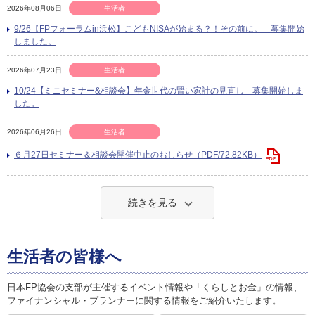
2026年08月06日
生活者
9/26【FPフォーラムin浜松】こどもNISAが始まる？！その前に。 募集開始
しました。
2026年07月23日
生活者
10/24【ミニセミナー&相談会】年金世代の賢い家計の見直し 募集開始しま
した。
2026年06月26日
生活者
６月27日セミナー＆相談会開催中止のおしらせ（PDF/72.82KB）
続きを見る
生活者の皆様へ
日本FP協会の支部が主催するイベント情報や「くらしとお金」の情報、
ファイナンシャル・プランナーに関する情報をご紹介いたします。