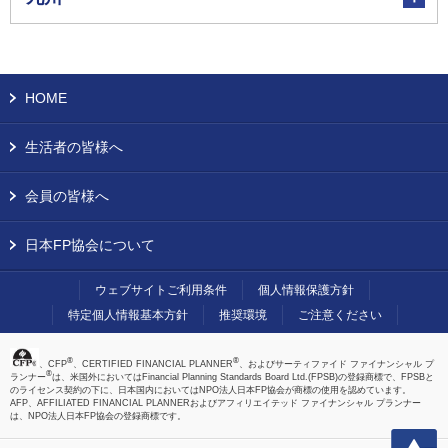
HOME
生活者の皆様へ
会員の皆様へ
日本FP協会について
ウェブサイトご利用条件
個人情報保護方針
特定個人情報基本方針
推奨環境
ご注意ください
®
®
、CFP
、CERTIFIED FINANCIAL PLANNER
、およびサーティファイド ファイナンシャル プ
®
ランナー
は、米国外においてはFinancial Planning Standards Board Ltd.(FPSB)の登録商標で、FPSBと
のライセンス契約の下に、日本国内においてはNPO法人日本FP協会が商標の使用を認めています。
AFP、AFFILIATED FINANCIAL PLANNERおよびアフィリエイテッド ファイナンシャル プランナー
は、NPO法人日本FP協会の登録商標です。
上へ