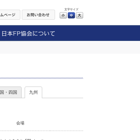
文字サイズ
小
中
大
）
国・四国
九州
会場