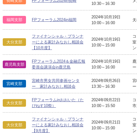
長崎支部
FPフォーラム2024in長崎
メ
10:30～16:30
2024年10月19日
福岡支部
FPフォーラム2024in福岡
天
10:00～16:00
ファイナンシャル・プランナ
コ
2024年10月19日
大分支部
ーによる家計みなおし相談会
室
10:00～15:00
【10月度】
ン
FPフォーラム2024＆金融広報
2024年10月19日
鹿
鹿児島支部
委員会講演会in鹿児島
10:00～16:00
ー
宮崎市男女共同参画センタ
2024年09月26日
宮
宮崎支部
ー 家計みなおし相談会
13:30～16:30
ー
FPフォーラムinおおいた（た
2024年09月22日
コ
大分支部
ぴねす10祭）
10:00～15:50
市
ファイナンシャル・プランナ
コ
2024年09月21日
大分支部
ーによる家計みなおし相談会
室
10:00～15:00
【9月度】
ン