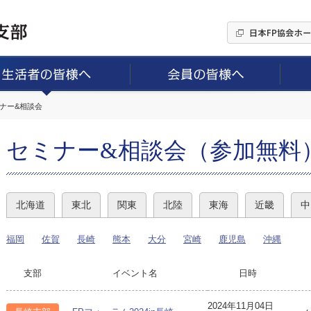
ミナー&相談会
セミナー&相談会（参加無料
北海道
東北
関東
北陸
東海
近畿
中
福岡
佐賀
長崎
熊本
大分
宮崎
鹿児島
沖縄
支部
イベント名
日時
2024年11月04日