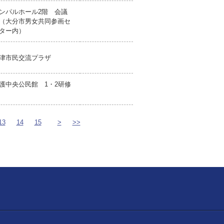
ンパルホール2階 会議
（大分市男女共同参画セ
ター内）
津市民交流プラザ
護中央公民館 1・2研修
13
14
15
>
>>