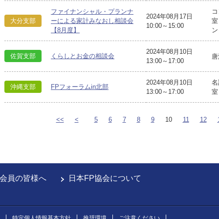
ファイナンシャル・プランナ
コ
2024年08月17日
大分支部
ーによる家計みなおし相談会
室
10:00～15:00
【8月度】
ン
2024年08月10日
佐賀支部
くらしとお金の相談会
唐
13:00～17:00
2024年08月10日
名
沖縄支部
FPフォーラムin北部
13:00～17:00
室
<<
<
5
6
7
8
9
10
11
12
会員の皆様へ
日本FP協会について
特定個人情報基本方針
推奨環境
ご注意ください