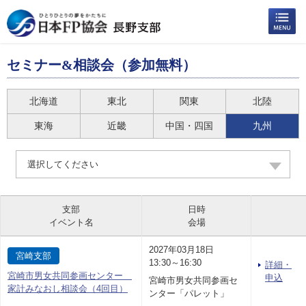
セミナー&相談会（参加無料）
北海道
東北
関東
北陸
東海
近畿
中国・四国
九州
選択してください
支部
日時
イベント名
会場
2027年03月18日
宮崎支部
13:30～16:30
詳細・
宮崎市男女共同参画センター
申込
宮崎市男女共同参画セ
家計みなおし相談会（4回目）
ンター「パレット」