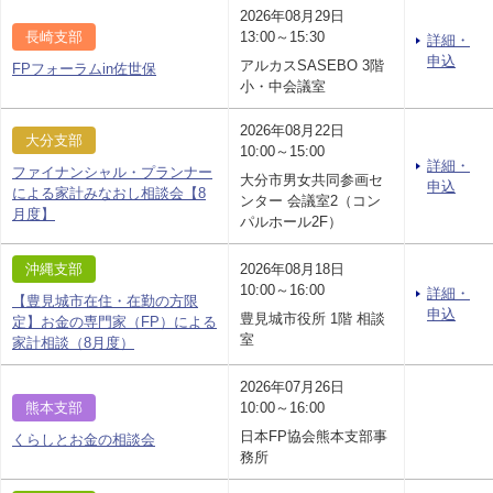
2026年08月29日
長崎支部
13:00～15:30
詳細・
申込
アルカスSASEBO 3階
FPフォーラムin佐世保
小・中会議室
2026年08月22日
大分支部
10:00～15:00
詳細・
ファイナンシャル・プランナー
大分市男女共同参画セ
申込
による家計みなおし相談会【8
ンター 会議室2（コン
月度】
パルホール2F）
沖縄支部
2026年08月18日
10:00～16:00
詳細・
【豊見城市在住・在勤の方限
申込
豊見城市役所 1階 相談
定】お金の専門家（FP）による
室
家計相談（8月度）
2026年07月26日
熊本支部
10:00～16:00
日本FP協会熊本支部事
くらしとお金の相談会
務所