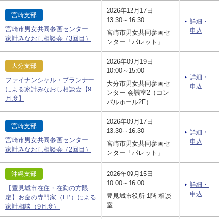
2026年12月17日
宮崎支部
13:30～16:30
詳細・
宮崎市男女共同参画センター
申込
宮崎市男女共同参画セ
家計みなおし相談会（3回目）
ンター「パレット」
2026年09月19日
大分支部
10:00～15:00
詳細・
ファイナンシャル・プランナー
大分市男女共同参画セ
申込
による家計みなおし相談会【9
ンター 会議室2（コン
月度】
パルホール2F）
2026年09月17日
宮崎支部
13:30～16:30
詳細・
宮崎市男女共同参画センター
申込
宮崎市男女共同参画セ
家計みなおし相談会（2回目）
ンター「パレット」
沖縄支部
2026年09月15日
10:00～16:00
詳細・
【豊見城市在住・在勤の方限
申込
豊見城市役所 1階 相談
定】お金の専門家（FP）による
室
家計相談（9月度）