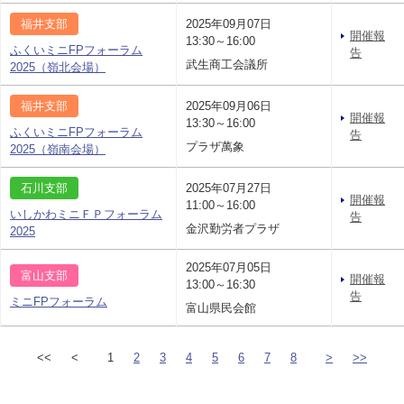
福井支部
2025年09月07日
開催報
13:30～16:00
ふくいミニFPフォーラム
告
武生商工会議所
2025（嶺北会場）
福井支部
2025年09月06日
開催報
13:30～16:00
ふくいミニFPフォーラム
告
プラザ萬象
2025（嶺南会場）
石川支部
2025年07月27日
開催報
11:00～16:00
いしかわミニＦＰフォーラム
告
金沢勤労者プラザ
2025
2025年07月05日
富山支部
開催報
13:00～16:30
告
ミニFPフォーラム
富山県民会館
<<
<
1
2
3
4
5
6
7
8
>
>>