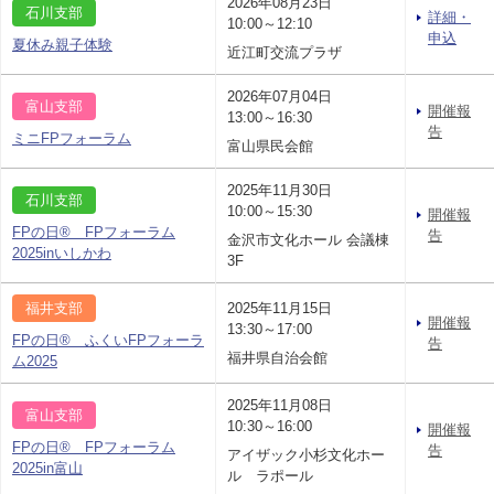
2026年08月23日
石川支部
詳細・
10:00～12:10
申込
夏休み親子体験
近江町交流プラザ
2026年07月04日
富山支部
開催報
13:00～16:30
告
ミニFPフォーラム
富山県民会館
2025年11月30日
石川支部
10:00～15:30
開催報
FPの日® FPフォーラム
告
金沢市文化ホール 会議棟
2025inいしかわ
3F
福井支部
2025年11月15日
開催報
13:30～17:00
FPの日® ふくいFPフォーラ
告
福井県自治会館
ム2025
2025年11月08日
富山支部
10:30～16:00
開催報
FPの日® FPフォーラム
告
アイザック小杉文化ホー
2025in富山
ル ラポール