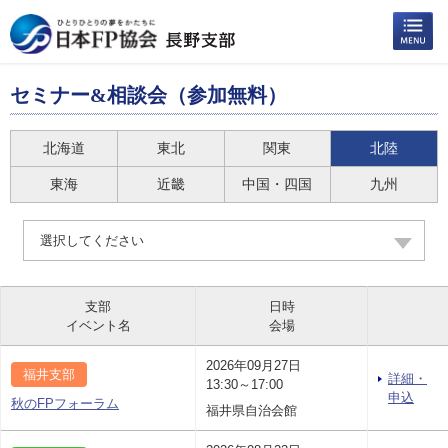
セミナー&相談会（参加無料）
北海道
東北
関東
北陸
東海
近畿
中国・四国
九州
選択してください
支部
日時
イベント名
会場
2026年09月27日
福井支部
詳細・
13:30～17:00
申込
秋のFPフォーラム
福井県自治会館