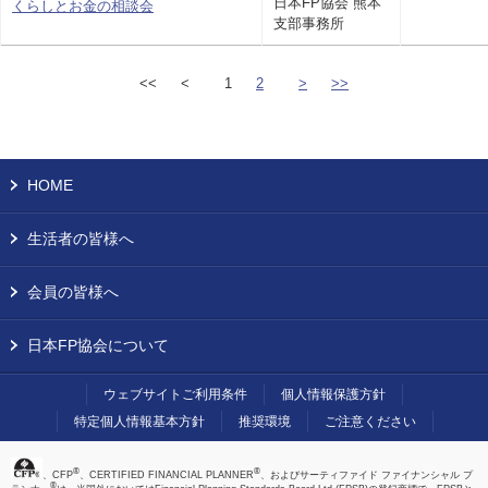
日本FP協会 熊本
くらしとお金の相談会
支部事務所
<<
<
1
2
>
>>
HOME
生活者の皆様へ
会員の皆様へ
日本FP協会について
ウェブサイトご利用条件
個人情報保護方針
特定個人情報基本方針
推奨環境
ご注意ください
®
®
、CFP
、CERTIFIED FINANCIAL PLANNER
、およびサーティファイド ファイナンシャル プ
®