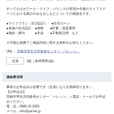
すべての人がワーク・ライフ・バランスの実現や今後のライフステ
ージにおける家計のみなおしなどについての相談会です。
●ライフプラン（生活設計） ●住宅ローン
●老後の生活設計 ●保険 ●貯蓄・資産運用
●相続・贈与 ●年金 ●不動産活用 など
※可能な範囲でご相談内容に関する資料をお持ちください。
URL：
宮崎市男女共同参画センター「パレット」
定員
3組（各時間帯1組）
連絡事項等
事前のお申込みが必要です（定員になり次第締切ります）。
【お申込み】
宮崎市男女共同参画センター「パレット」へ電話・メールでお申込
みください。
電 話：0985-25-2055
メール：info@pal-let.jp