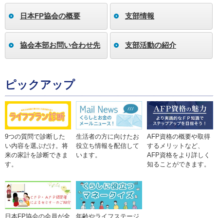
日本FP協会の概要
支部情報
協会本部お問い合わせ先
支部活動の紹介
ピックアップ
9つの質問で診断した
生活者の方に向けたお
AFP資格の概要や取得
い内容を選ぶだけ。将
役立ち情報を配信して
するメリットなど、
来の家計を診断できま
います。
AFP資格をより詳しく
す。
知ることができます。
年齢やライフステージ
日本FP協会の会員が全