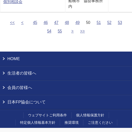
船橋市 協会事務所
個別相談会
内
<<
<
45
46
47
48
49
50
51
52
53
54
55
>
>>
HOME
生活者の皆様へ
会員の皆様へ
日本FP協会について
ウェブサイトご利用条件
個人情報保護方針
特定個人情報基本方針
推奨環境
ご注意ください