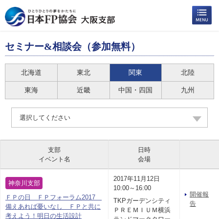
セミナー&相談会（参加無料）
北海道
東北
関東
北陸
東海
近畿
中国・四国
九州
選択してください
支部
日時
イベント名
会場
2017年11月12日
神奈川支部
10:00～16:00
開催報
ＦＰの日 ＦＰフォーラム2017
TKPガーデンシティ
告
備えあれば憂いなし ＦＰと共に
ＰＲＥＭＩＵＭ横浜
考えよう！明日の生活設計