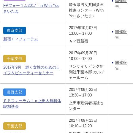
開催報
埼玉県男女共同参画
FPフォーラム2017 in With You
告
推進センター（With
さいたま
You さいたま）
2017年10月07日
東京支部
開催報
13:00～17:00
告
新宿ＦＰフォーラム
ＡＰ西新宿
2017年09月30日
千葉支部
10:00～12:00
開催報
サンケイリビング新
2017年9月 輝く女性のためのラ
告
聞社千葉本部 カルチ
イフ＆ビューティーセミナー
ャールーム
2017年09月23日
長野支部
13:30～17:00
ＦＰフォーラムｉｎ上田＆無料体
上田市勤労者福祉セ
験相談会
ンター
2017年09月13日
千葉支部
10:10～12:20