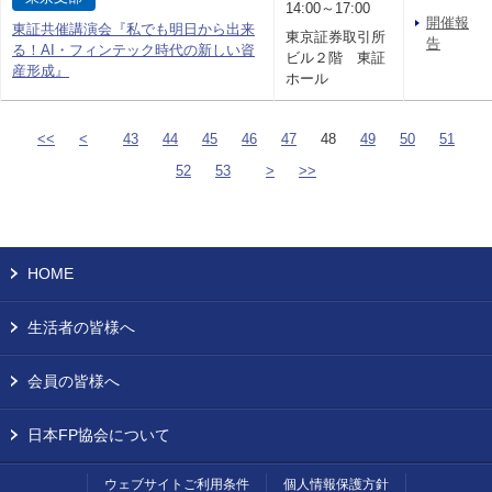
14:00～17:00
開催報
東証共催講演会『私でも明日から出来
東京証券取引所
告
る！AI・フィンテック時代の新しい資
ビル２階 東証
産形成』
ホール
<<
<
43
44
45
46
47
48
49
50
51
52
53
>
>>
HOME
生活者の皆様へ
会員の皆様へ
日本FP協会について
ウェブサイトご利用条件
個人情報保護方針