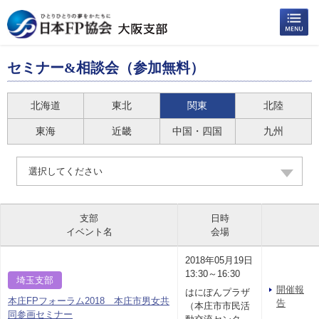
セミナー&相談会（参加無料）
北海道
東北
関東
北陸
東海
近畿
中国・四国
九州
選択してください
支部
日時
イベント名
会場
2018年05月19日
13:30～16:30
埼玉支部
開催報
はにぽんプラザ
本庄FPフォーラム2018 本庄市男女共
告
（本庄市市民活
同参画セミナー