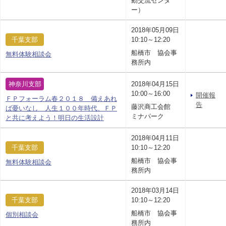
動交流センタ
ー）
2018年05月09日
千葉支部
10:10～12:20
船橋市 協会事
無料体験相談会
務所内
神奈川支部
2018年04月15日
10:00～16:00
開催報
ＦＰフォーラム春２０１８ 備えあれ
告
藤沢商工会館
ば憂いなし 人生１００年時代、ＦＰ
ミナパーク
と共に考えよう！明日の生活設計
2018年04月11日
千葉支部
10:10～12:20
船橋市 協会事
無料体験相談会
務所内
2018年03月14日
千葉支部
10:10～12:20
船橋市 協会事
個別相談会
務所内