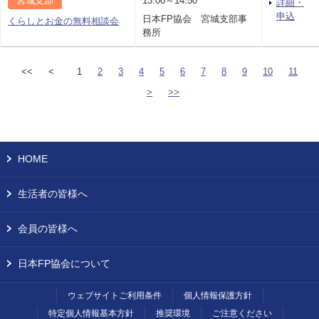
宮城支部
13:00～14:50
詳細・
申込
日本FP協会 宮城支部事
くらしとお金の無料相談会
務所
<<
<
1
2
3
4
5
6
7
8
9
10
11
>
>>
HOME
生活者の皆様へ
会員の皆様へ
日本FP協会について
ウェブサイトご利用条件
個人情報保護方針
特定個人情報基本方針
推奨環境
ご注意ください