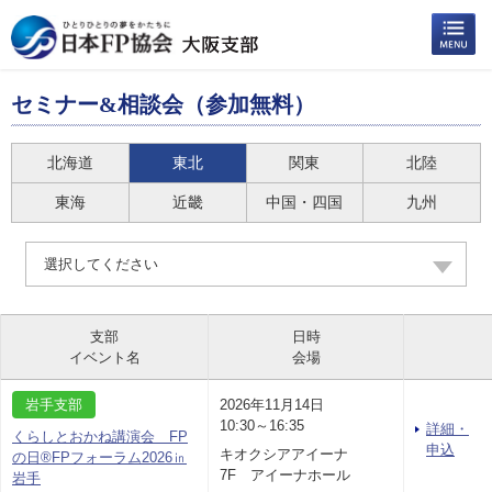
セミナー&相談会（参加無料）
北海道
東北
関東
北陸
東海
近畿
中国・四国
九州
選択してください
支部
日時
イベント名
会場
岩手支部
2026年11月14日
10:30～16:35
詳細・
くらしとおかね講演会 FP
申込
キオクシアアイーナ
の日®FPフォーラム2026㏌
7F アイーナホール
岩手