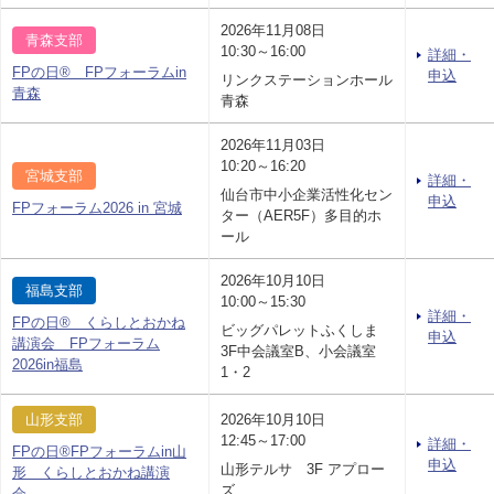
2026年11月08日
青森支部
10:30～16:00
詳細・
FPの日® FPフォーラムin
申込
リンクステーションホール
青森
青森
2026年11月03日
10:20～16:20
宮城支部
詳細・
仙台市中小企業活性化セン
申込
FPフォーラム2026 in 宮城
ター（AER5F）多目的ホ
ール
2026年10月10日
福島支部
10:00～15:30
詳細・
FPの日® くらしとおかね
ビッグパレットふくしま
申込
講演会 FPフォーラム
3F中会議室B、小会議室
2026in福島
1・2
山形支部
2026年10月10日
12:45～17:00
詳細・
FPの日®FPフォーラムin山
申込
山形テルサ 3F アプロー
形 くらしとおかね講演
ズ
会