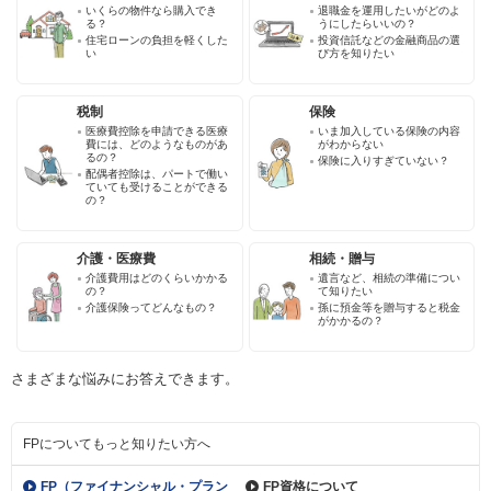
いくらの物件なら購入でき
退職金を運用したいがどのよ
る？
うにしたらいいの？
住宅ローンの負担を軽くした
投資信託などの金融商品の選
い
び方を知りたい
税制
保険
医療費控除を申請できる医療
いま加入している保険の内容
費には、どのようなものがあ
がわからない
るの？
保険に入りすぎていない？
配偶者控除は、パートで働い
ていても受けることができる
の？
介護・医療費
相続・贈与
介護費用はどのくらいかかる
遺言など、相続の準備につい
の？
て知りたい
介護保険ってどんなもの？
孫に預金等を贈与すると税金
がかかるの？
さまざまな悩みにお答えできます。
FPについてもっと知りたい方へ
FP（ファイナンシャル・
プラン
FP資格について