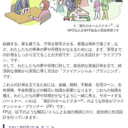
®
※「家計のホームドクター
」は
NPO法人日本FP協会の登録商標です
結婚する、家を建てる、子供を留学させる、老後は海外で過ごす…な
ど、わたしたちの将来の夢や目標をかなえるためには、まず、実現まで
の計画をしっかり立てることが大切です。この人生設計が「ライフプラ
ン」です。
そして、わたしたちの夢や目標に対して、総合的な資金計画を立て、経
済的な側面から実現に導く方法が「ファイナンシャル・プランニング」
です。
これらの計画を立てるためには、金融、税制、不動産、住宅ローン、生
命保険、年金制度などの幅広い知識が必要になります。これらの知識を
備え、わたしたちの夢や目標がかなうように一緒に考え、サポートする
®
パートナー、いわば、「家計のホームドクター
」のような存在がファイ
ナンシャル・プランナー（FP）です。
FPは、以下のような幅広いくらしとお金の相談にのり、総合的に生活設
計を行っていきます。
FPに相談できること