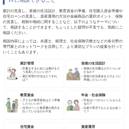
家計の見直し、老後の生活設計、教育資金の準備、住宅購入資金準備や
住宅ローンの見直し、資産運用の方法や金融商品の選択ポイント、保険
の見直し、税制や相続に関することなど、以下のようなテーマについ
て、相談することができます。ちょっとした疑問や不安でも、気軽にご
相談ください。
相談内容によっては、弁護士、税理士、社会保険労務士などの各分野の
専門家とのネットワークを活用して、より適切なプランの提案を行って
いくこともあります。
家計管理
老後の生活設計
貯蓄をするためには家計をど
老後の生活費はどのくらいか
う見直したらいいの？
かるの？
家計管理の方法はどうすれ
老後の生活資金をどのように
ば？
準備したらいいの
教育資金
年金・社会保険
子どもの教育資金はどう準備
年金はいつからいくらもらえ
したらいいの？
るの？
住宅ローンと教育費の両方を
出産や育児でもらえるお金っ
払っていけるのか不安
て？
住宅資金
資産運用