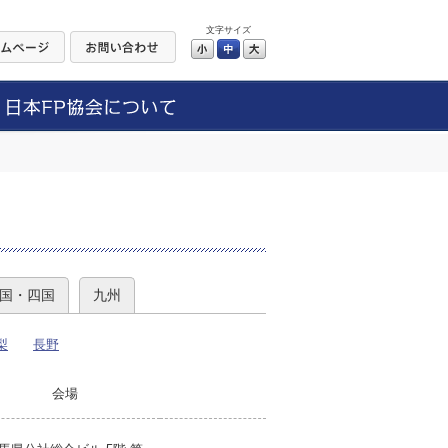
文字サイズ
小
中
大
）
国・四国
九州
梨
長野
会場