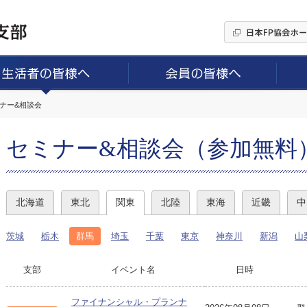
ミナー&相談会
セミナー&相談会（参加無料
北海道
東北
関東
北陸
東海
近畿
中
茨城
栃木
群馬
埼玉
千葉
東京
神奈川
新潟
山
支部
イベント名
日時
ファイナンシャル・プランナ