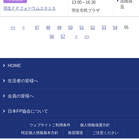
開催報
13:00～16:30
告
羽生ＦＰフォーラム２０１５
羽生市民プラザ
<<
<
47
48
49
50
51
52
53
54
55
56
57
>
>>
HOME
生活者の皆様へ
会員の皆様へ
日本FP協会について
ウェブサイトご利用条件
個人情報保護方針
特定個人情報基本方針
推奨環境
ご注意ください