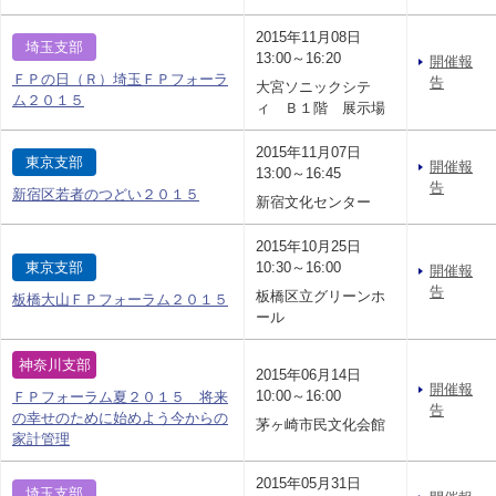
2015年11月08日
埼玉支部
13:00～16:20
開催報
ＦＰの日（Ｒ）埼玉ＦＰフォーラ
告
大宮ソニックシテ
ム２０１５
ィ Ｂ１階 展示場
2015年11月07日
東京支部
開催報
13:00～16:45
告
新宿区若者のつどい２０１５
新宿文化センター
2015年10月25日
東京支部
10:30～16:00
開催報
告
板橋区立グリーンホ
板橋大山ＦＰフォーラム２０１５
ール
神奈川支部
2015年06月14日
開催報
10:00～16:00
ＦＰフォーラム夏２０１５ 将来
告
の幸せのために始めよう今からの
茅ヶ崎市民文化会館
家計管理
2015年05月31日
埼玉支部