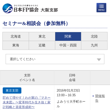
セミナー&相談会（参加無料）
北海道
東北
関東
北陸
東海
近畿
中国・四国
九州
選択してください
支部
日時
イベント名
会場
東京支部
2016年01月23日
13:00～16:35
開催報
貯めて増やす！わが家の『マネー
告
よみうり大手町ホー
未来図』〜変革時代を生き抜く家
ル
計戦略と資産形成術〜