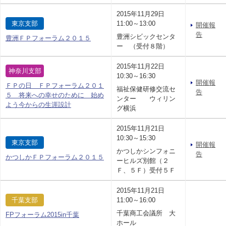
2015年11月29日
東京支部
11:00～13:00
開催報
告
豊洲シビックセンタ
豊洲ＦＰフォーラム２０１５
ー （受付８階）
2015年11月22日
神奈川支部
10:30～16:30
開催報
ＦＰの日 ＦＰフォーラム２０１
福祉保健研修交流セ
告
５ 将来への幸せのために 始め
ンター ウィリン
よう今からの生涯設計
グ横浜
2015年11月21日
10:30～15:30
東京支部
開催報
かつしかシンフォニ
告
かつしかＦＰフォーラム２０１５
ーヒルズ別館（２
Ｆ、５Ｆ）受付５Ｆ
2015年11月21日
千葉支部
11:00～16:00
千葉商工会議所 大
FPフォーラム2015in千葉
ホール