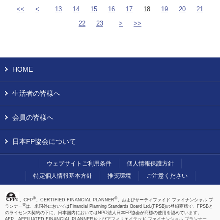
<<
<
13
14
15
16
17
18
19
20
21
22
23
>
>>
HOME
生活者の皆様へ
会員の皆様へ
日本FP協会について
ウェブサイトご利用条件
個人情報保護方針
特定個人情報基本方針
推奨環境
ご注意ください
®
®
、CFP
、CERTIFIED FINANCIAL PLANNER
、およびサーティファイド ファイナンシャル プ
®
ランナー
は、米国外においてはFinancial Planning Standards Board Ltd.(FPSB)の登録商標で、FPSBと
のライセンス契約の下に、日本国内においてはNPO法人日本FP協会が商標の使用を認めています。
AFP、AFFILIATED FINANCIAL PLANNERおよびアフィリエイテッド ファイナンシャル プランナー