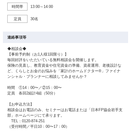
時間帯
13:00～14:00
定員
30名
連絡事項等
◆相談会◆
【事前予約制（お1人様1回限り）】
毎回好評をいただいている無料相談会を開催します。
保険の見直し、教育資金や住宅資金の準備、資産運用、老後設計な
ど、くらしとお金のお悩みを「家計のホームドクター®」ファイナ
ンシャル・プランナーに相談してみませんか？
時間 ①14：00〜／②15：00〜
定員 各回2組計4組（50分）
【お申込方法】
相談会はお電話のみ、セミナーはお電話または「日本FP協会岩手支
部」ホームページにて承ります。
TEL：0120-874-251
（受付時間／平日10：00〜17：00）