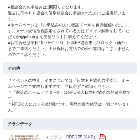
●相談会のお申込みは1回限りとなります。
過去に日本ＦＰ協会の個別相談会に参加された方はご遠慮願いま
す。
●ホームページよりお申込みの方に確認メールを自動配信いたしま
す。メール受信拒否設定をされている方はドメイン解除をしていた
だくか@jafp.or.jpを受信リストに加えてください。
●お問合せは平日10:00〜17:00、日本FP協会東北ブロック（仙台）
までご連絡ください。土日祝日お電話での受付窓口はございません
のでご了承ください。
その他
＊イベントの中止、変更については「日本ＦＰ協会岩手支部」ホー
ムページでご案内しますので、当日必ずご確認ください。
＊「家計のホームドクター®」はNPO法人日本FP協会の登録商標で
す。
＊NPO法人による公益活動です。商品の販売勧誘は一切ございませ
ん。
チラシデータ
チラシ（PDF/155.81KB）