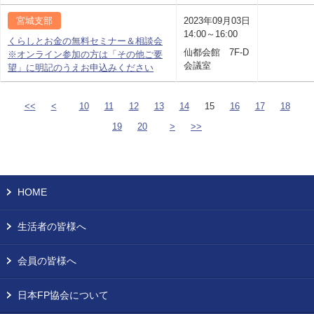
宮城支部
2023年09月03日
14:00～16:00
くらしとお金の無料セミナー＆相談会
仙都会館 7F-D
※オンライン参加の方は「その他ご要
会議室
望」に明記のうえお申込みください
<<
<
10
11
12
13
14
15
16
17
18
19
20
>
>>
HOME
生活者の皆様へ
会員の皆様へ
日本FP協会について