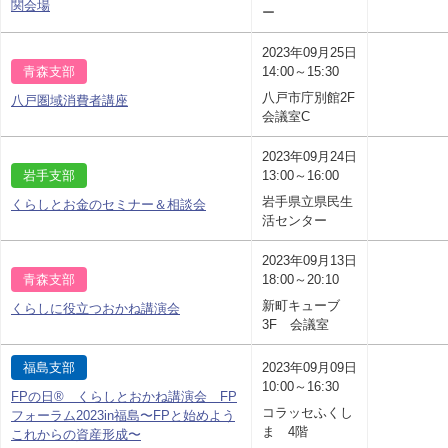
関会場
ー
2023年09月25日
青森支部
14:00～15:30
八戸市庁別館2F
八戸圏域消費者講座
会議室C
2023年09月24日
岩手支部
13:00～16:00
岩手県立県民生
くらしとお金のセミナー＆相談会
活センター
2023年09月13日
青森支部
18:00～20:10
新町キューブ
くらしに役立つおかね講演会
3F 会議室
福島支部
2023年09月09日
10:00～16:30
FPの日® くらしとおかね講演会 FP
コラッセふくし
フォーラム2023in福島〜FPと始めよう
ま 4階
これからの資産形成〜