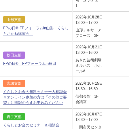
ち 1Fシアター
1
2023年10月28日
山形支部
13:00～17:00
FPの日® FPフォーラムin山形 くらし
山形テルサ ア
とおかね講演会
プローズ 3F
2023年10月21日
13:00～16:00
秋田支部
あきた芸術劇場
FPの日® FPフォーラムin秋田
ミルハス 小ホ
ールA
宮城支部
2023年10月15日
13:30～16:30
くらしとお金の無料セミナー＆相談会
仙都会館 3F
※オンライン参加の方は「その他ご要
会議室
望」に明記のうえお申込みください
2023年10月07日
岩手支部
13:30～17:00
くらしとお金のセミナー＆相談会 一
一関市民センタ