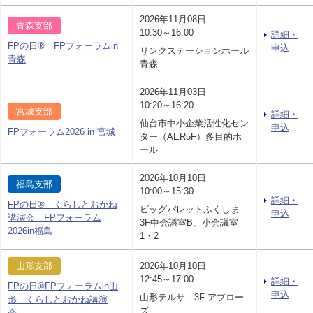
2026年11月08日
青森支部
10:30～16:00
詳細・
FPの日® FPフォーラムin
申込
リンクステーションホール
青森
青森
2026年11月03日
10:20～16:20
宮城支部
詳細・
仙台市中小企業活性化セン
申込
FPフォーラム2026 in 宮城
ター（AER5F）多目的ホ
ール
2026年10月10日
福島支部
10:00～15:30
詳細・
FPの日® くらしとおかね
ビッグパレットふくしま
申込
講演会 FPフォーラム
3F中会議室B、小会議室
2026in福島
1・2
山形支部
2026年10月10日
12:45～17:00
詳細・
FPの日®FPフォーラムin山
申込
山形テルサ 3F アプロー
形 くらしとおかね講演
ズ
会