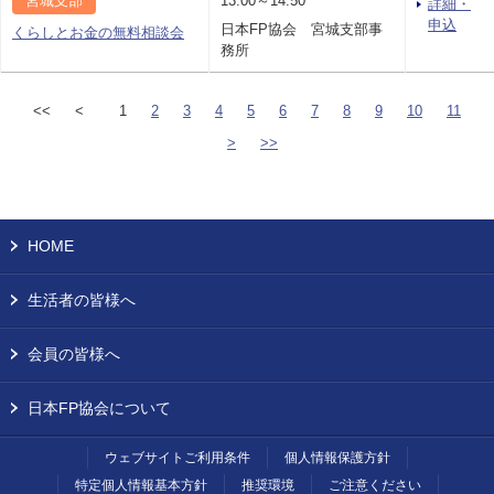
宮城支部
13:00～14:50
詳細・
申込
日本FP協会 宮城支部事
くらしとお金の無料相談会
務所
<<
<
1
2
3
4
5
6
7
8
9
10
11
>
>>
HOME
生活者の皆様へ
会員の皆様へ
日本FP協会について
ウェブサイトご利用条件
個人情報保護方針
特定個人情報基本方針
推奨環境
ご注意ください