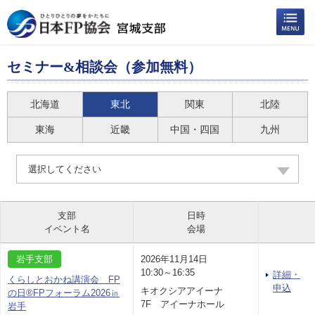
セミナー&相談会（参加無料）
北海道
東北
関東
北陸
東海
近畿
中国・四国
九州
選択してください
支部
日時
イベント名
会場
岩手支部
2026年11月14日
10:30～16:35
詳細・
くらしとおかね講演会 FP
申込
キオクシアアイーナ
の日®FPフォーラム2026㏌
7F アイーナホール
岩手