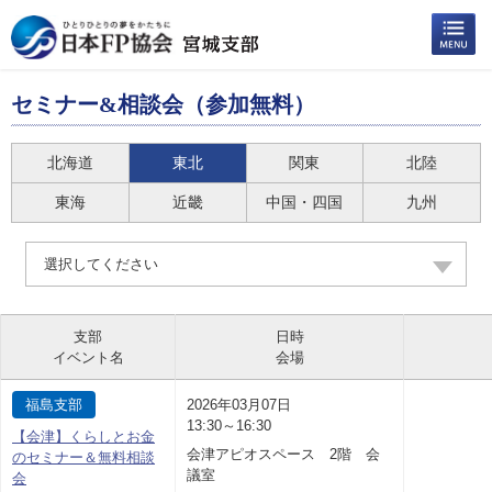
セミナー&相談会（参加無料）
北海道
東北
関東
北陸
東海
近畿
中国・四国
九州
選択してください
支部
日時
イベント名
会場
福島支部
2026年03月07日
13:30～16:30
【会津】くらしとお金
会津アピオスペース 2階 会
のセミナー＆無料相談
議室
会