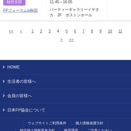
秋田支部
11:45～16:05
パーティーギャラリーイヤタ
FPフォーラムin秋田
カ 2F ボストンホール
<<
<
1
2
3
4
5
6
7
8
9
10
11
>
>>
HOME
生活者の皆様へ
会員の皆様へ
日本FP協会について
ウェブサイトご利用条件
個人情報保護方針
特定個人情報基本方針
推奨環境
ご注意ください