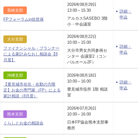
2026年08月29日
長崎支部
13:00～15:30
詳細・
申込
アルカスSASEBO 3階
FPフォーラムin佐世保
小・中会議室
2026年08月22日
大分支部
10:00～15:00
詳細・
ファイナンシャル・プランナー
大分市男女共同参画セ
申込
による家計みなおし相談会【8
ンター 会議室2（コン
月度】
パルホール2F）
沖縄支部
2026年08月18日
10:00～16:00
詳細・
【豊見城市在住・在勤の方限
申込
豊見城市役所 1階 相談
定】お金の専門家（FP）による
室
家計相談（8月度）
2026年07月26日
熊本支部
10:00～16:00
日本FP協会熊本支部事
くらしとお金の相談会
務所