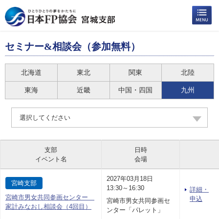
セミナー&相談会（参加無料）
北海道
東北
関東
北陸
東海
近畿
中国・四国
九州
選択してください
支部
日時
イベント名
会場
2027年03月18日
宮崎支部
13:30～16:30
詳細・
宮崎市男女共同参画センター
申込
宮崎市男女共同参画セ
家計みなおし相談会（4回目）
ンター「パレット」