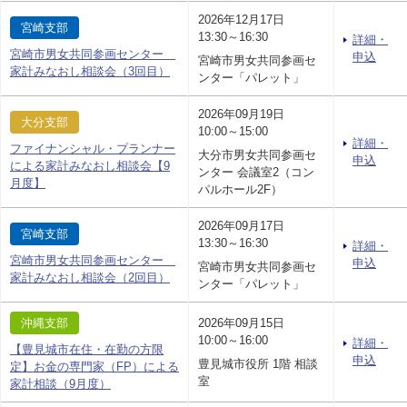
2026年12月17日
宮崎支部
13:30～16:30
詳細・
宮崎市男女共同参画センター
申込
宮崎市男女共同参画セ
家計みなおし相談会（3回目）
ンター「パレット」
2026年09月19日
大分支部
10:00～15:00
詳細・
ファイナンシャル・プランナー
大分市男女共同参画セ
申込
による家計みなおし相談会【9
ンター 会議室2（コン
月度】
パルホール2F）
2026年09月17日
宮崎支部
13:30～16:30
詳細・
宮崎市男女共同参画センター
申込
宮崎市男女共同参画セ
家計みなおし相談会（2回目）
ンター「パレット」
沖縄支部
2026年09月15日
10:00～16:00
詳細・
【豊見城市在住・在勤の方限
申込
豊見城市役所 1階 相談
定】お金の専門家（FP）による
室
家計相談（9月度）