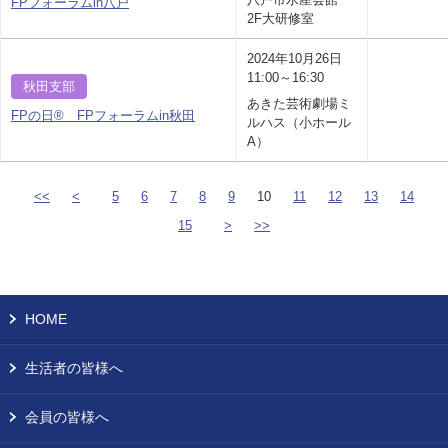
FPフォーラムin八戸
2F大研修室
2024年10月26日
11:00～16:30
秋田支部
あきた芸術劇場ミ
FPの日® FPフォーラムin秋田
ルハス（小ホール
A）
<<
<
5
6
7
8
9
10
11
12
13
14
15
>
>>
HOME
生活者の皆様へ
会員の皆様へ