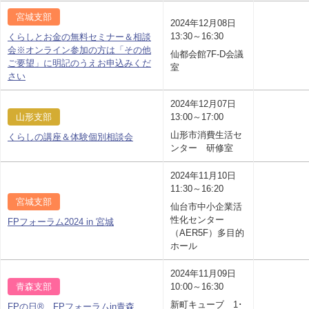
宮城支部
2024年12月08日
13:30～16:30
くらしとお金の無料セミナー＆相談
会※オンライン参加の方は「その他
仙都会館7F-D会議
ご要望」に明記のうえお申込みくだ
室
さい
2024年12月07日
山形支部
13:00～17:00
山形市消費生活セ
くらしの講座＆体験個別相談会
ンター 研修室
2024年11月10日
11:30～16:20
宮城支部
仙台市中小企業活
性化センター
FPフォーラム2024 in 宮城
（AER5F）多目的
ホール
2024年11月09日
青森支部
10:00～16:30
新町キューブ 1･
FPの日® FPフォーラムin青森