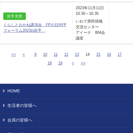
2023年11月11日
10:30～16:35
岩手支部
いわて県民情報
くらしとおかね講演会 FPの日®FP
交流センター
フォーラム2023in岩手
アイーナ 804会
議室
<<
<
9
10
11
12
13
14
15
16
17
18
19
>
>>
HOME
生活者の皆様へ
会員の皆様へ