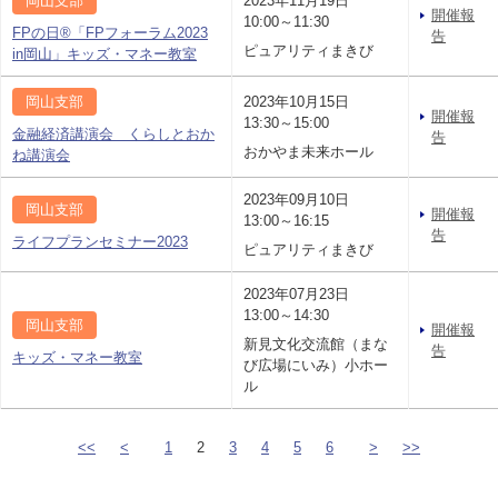
岡山支部
2023年11月19日
開催報
10:00～11:30
FPの日®「FPフォーラム2023
告
ピュアリティまきび
in岡山」キッズ・マネー教室
岡山支部
2023年10月15日
開催報
13:30～15:00
金融経済講演会 くらしとおか
告
おかやま未来ホール
ね講演会
2023年09月10日
岡山支部
開催報
13:00～16:15
告
ライフプランセミナー2023
ピュアリティまきび
2023年07月23日
13:00～14:30
岡山支部
開催報
新見文化交流館（まな
告
キッズ・マネー教室
び広場にいみ）小ホー
ル
<<
<
1
2
3
4
5
6
>
>>