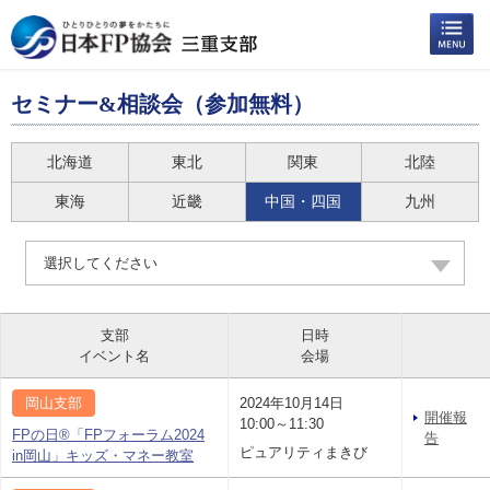
セミナー&相談会（参加無料）
北海道
東北
関東
北陸
東海
近畿
中国・四国
九州
選択してください
支部
日時
イベント名
会場
岡山支部
2024年10月14日
開催報
10:00～11:30
FPの日®「FPフォーラム2024
告
ピュアリティまきび
in岡山」キッズ・マネー教室