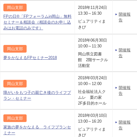
岡山支部
2018年11月24日
13:30～16:30
開催報
FPの日®「FPフォーラムin岡山」無料
告
ピュアリティま
セミナー＆相談会（相談会のお申し込
きび
みはお電話のみです）
2018年06月30日
10:00～11:30
岡山支部
開催報
岡山県立図書
告
夢をかなえるFPセミナー2018
館 2階サークル
活動室
2018年03月24日
岡山支部
10:00～12:00
開催報
社会福祉法人ク
障がいをもつ子の親亡き後のライフプ
告
ムレ 栗の家
ラン・セミナー
2F多目的ホール
2018年03月10日
岡山支部
13:00～16:20
開催報
家族の夢をかなえる ライフプランセ
告
ピュアリティま
ミナー
きび