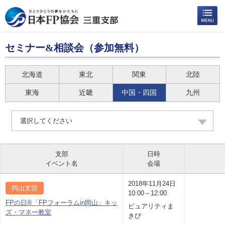
セミナー&相談会（参加無料）
北海道
東北
関東
北陸
東海
近畿
中国・四国
九州
選択してください
支部
日時
イベント名
会場
2018年11月24日
岡山支部
10:00～12:00
FPの日®「FPフォーラムin岡山」キッ
ピュアリティま
ズ・マネー教室
きび