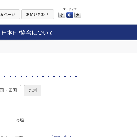
文字サイズ
小
中
大
）
国・四国
九州
会場