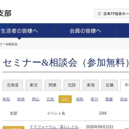
ミナー&相談会
セミナー&相談会（参加無料
北海道
東北
関東
北陸
東海
近畿
中
鳥取
島根
岡山
広島
山口
徳島
香川
愛媛
高知
支部
イベント名
日時
ＦＰフォーラム「暮らしとお
2026年09月12日