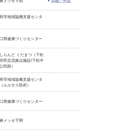
詳細・申込
峡メッセ下関
府市地域協働支援センタ
口県健康づくりセンター
しらんど くだまつ（下松
市民交流拠点施設/下松中
公民館）
府市地域協働支援センタ
（ルルサス防府）
口県健康づくりセンター
峡メッセ下関