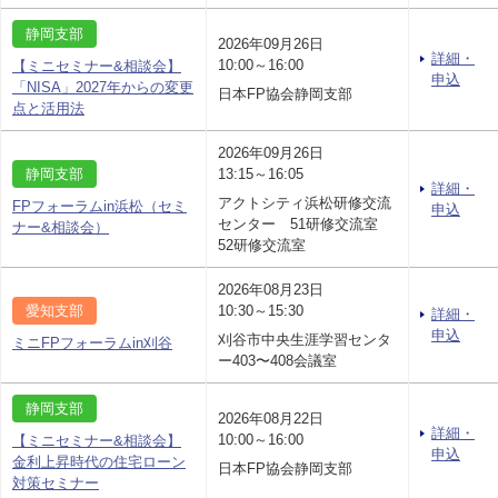
静岡支部
2026年09月26日
詳細・
10:00～16:00
【ミニセミナー&相談会】
申込
「NISA」2027年からの変更
日本FP協会静岡支部
点と活用法
2026年09月26日
静岡支部
13:15～16:05
詳細・
アクトシティ浜松研修交流
FPフォーラムin浜松（セミ
申込
センター 51研修交流室
ナー&相談会）
52研修交流室
2026年08月23日
愛知支部
10:30～15:30
詳細・
申込
刈谷市中央生涯学習センタ
ミニFPフォーラムin刈谷
ー403〜408会議室
静岡支部
2026年08月22日
詳細・
10:00～16:00
【ミニセミナー&相談会】
申込
金利上昇時代の住宅ローン
日本FP協会静岡支部
対策セミナー