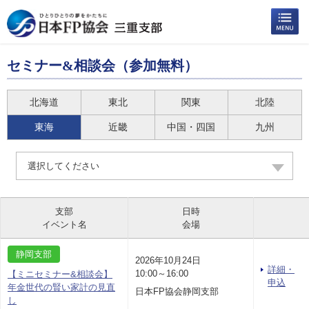
セミナー&相談会（参加無料）
北海道
東北
関東
北陸
東海
近畿
中国・四国
九州
選択してください
支部
日時
イベント名
会場
静岡支部
2026年10月24日
詳細・
10:00～16:00
【ミニセミナー&相談会】
申込
年金世代の賢い家計の見直
日本FP協会静岡支部
し