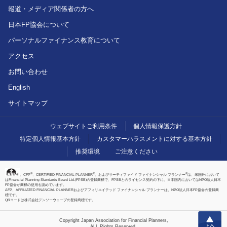
報道・メディア関係者の方へ
日本FP協会について
パーソナルファイナンス教育について
アクセス
お問い合わせ
English
サイトマップ
ウェブサイトご利用条件
個人情報保護方針
特定個人情報基本方針
カスタマーハラスメントに対する基本方針
推奨環境
ご注意ください
®
®
®
、CFP
、CERTIFIED FINANCIAL PLANNER
、およびサーティファイド ファイナンシャル プランナー
は、米国外において
はFinancial Planning Standards Board Ltd.(FPSB)の登録商標で、FPSBとのライセンス契約の下に、日本国内においてはNPO法人日本
FP協会が商標の使用を認めています。
AFP、AFFILIATED FINANCIAL PLANNERおよびアフィリエイテッド ファイナンシャル プランナーは、NPO法人日本FP協会の登録商
標です。
QRコードは株式会社デンソーウェーブの登録商標です。
上へ
Copyright Japan Association for Financial Planners,
ALL Rights Reserved.