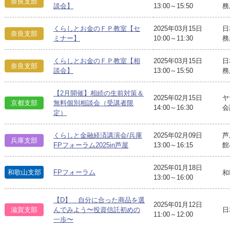
奈良支部
談会】
13:00～15:50
務
くらしとお金のＦＰ教室【セ
2025年03月15日
日
奈良支部
ミナー】
10:00～11:30
務
くらしとお金のＦＰ教室【相
2025年03月15日
日
奈良支部
談会】
13:00～15:50
務
【2月開催】相続の生前対策＆
2025年02月15日
ヤ
京都支部
無料個別相談会（受講者限
14:00～16:30
会
定）
くらしと金融経済講演会/兵庫
2025年02月09日
芦
兵庫支部
FPフォーラム2025in芦屋
13:00～16:15
館
2025年01月18日
和歌山支部
FPフォーラム
和
13:00～16:00
【D】 自分に合った商品を選
2025年01月12日
日
滋賀支部
んでみよう〜投資信託初めの
11:00～12:00
一歩〜