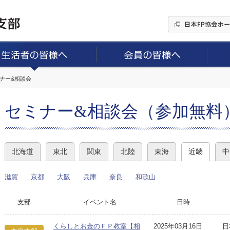
ミナー&相談会
セミナー&相談会（参加無料
北海道
東北
関東
北陸
東海
近畿
中
滋賀
京都
大阪
兵庫
奈良
和歌山
支部
イベント名
日時
くらしとお金のＦＰ教室【相
2025年03月16日
日