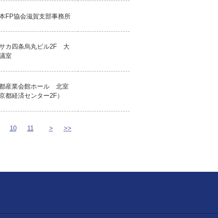
本FP協会滋賀支部事務所
サカ四条烏丸ビル2F 大
議室
都産業会館ホール 北室
京都経済センター2F）
10
11
>
>>