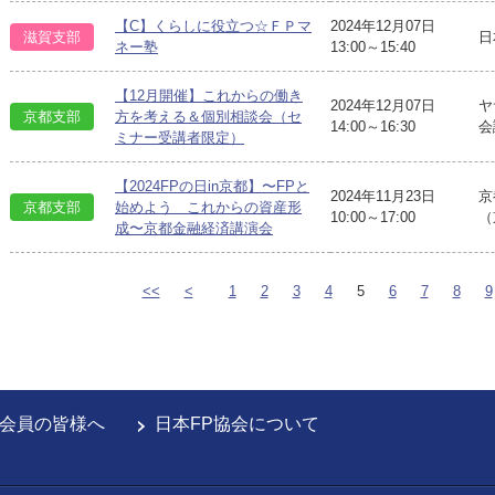
【C】くらしに役立つ☆ＦＰマ
2024年12月07日
滋賀支部
日
ネー塾
13:00～15:40
【12月開催】これからの働き
2024年12月07日
ヤ
京都支部
方を考える＆個別相談会（セ
14:00～16:30
会
ミナー受講者限定）
【2024FPの日in京都】〜FPと
2024年11月23日
京
京都支部
始めよう これからの資産形
10:00～17:00
（
成〜京都金融経済講演会
<<
<
1
2
3
4
5
6
7
8
9
会員の皆様へ
日本FP協会について