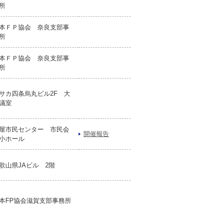
所
本ＦＰ協会 奈良支部事
所
本ＦＰ協会 奈良支部事
所
サカ四条烏丸ビル2F 大
議室
屋市民センター 市民会
開催報告
小ホール
歌山県JAビル 2階
本FP協会滋賀支部事務所