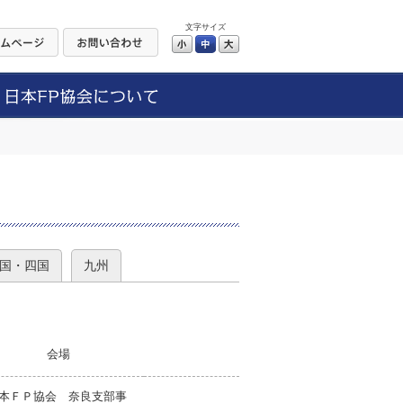
文字サイズ
小
中
大
）
国・四国
九州
会場
本ＦＰ協会 奈良支部事