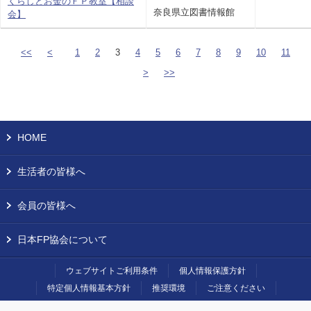
くらしとお金のＦＰ教室【相談
奈良県立図書情報館
会】
<<
<
1
2
3
4
5
6
7
8
9
10
11
>
>>
HOME
生活者の皆様へ
会員の皆様へ
日本FP協会について
ウェブサイトご利用条件
個人情報保護方針
特定個人情報基本方針
推奨環境
ご注意ください