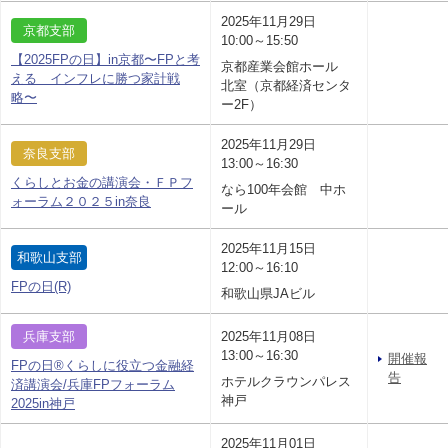
2025年11月29日
京都支部
10:00～15:50
【2025FPの日】in京都〜FPと考
京都産業会館ホール
える インフレに勝つ家計戦
北室（京都経済センタ
略〜
ー2F）
2025年11月29日
奈良支部
13:00～16:30
くらしとお金の講演会・ＦＰフ
なら100年会館 中ホ
ォーラム２０２５in奈良
ール
2025年11月15日
和歌山支部
12:00～16:10
FPの日(R)
和歌山県JAビル
兵庫支部
2025年11月08日
13:00～16:30
開催報
FPの日®くらしに役立つ金融経
告
ホテルクラウンパレス
済講演会/兵庫FPフォーラム
神戸
2025in神戸
2025年11月01日