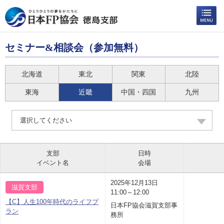
セミナー&相談会（参加無料）
北海道
東北
関東
北陸
東海
近畿
中国・四国
九州
選択してください
支部
日時
イベント名
会場
2025年12月13日
滋賀支部
11:00～12:00
【C】人生100年時代のライフプ
日本FP協会滋賀支部事
ラン
務所