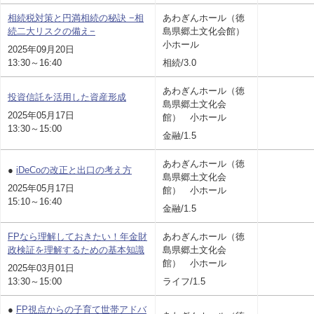
相続税対策と円満相続の秘訣 −相
あわぎんホール（徳
続二大リスクの備え−
島県郷土文化会館）
小ホール
2025年09月20日
13:30～16:40
相続/3.0
あわぎんホール（徳
投資信託を活用した資産形成
島県郷土文化会
2025年05月17日
館） 小ホール
13:30～15:00
金融/1.5
あわぎんホール（徳
●
iDeCoの改正と出口の考え方
島県郷土文化会
2025年05月17日
館） 小ホール
15:10～16:40
金融/1.5
FPなら理解しておきたい！年金財
あわぎんホール（徳
政検証を理解するための基本知識
島県郷土文化会
館） 小ホール
2025年03月01日
13:30～15:00
ライフ/1.5
●
FP視点からの子育て世帯アドバ