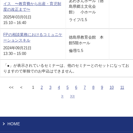
あわぎんホール（徳
イス 〜教育費から出産・育児制
島県郷土文化会
度の改正まで〜
館） 小ホール
2025年03月01日
ライフ/1.5
15:10～16:40
FPの相談業務におけるコミュニケ
徳島県教育会館 本
ーションスキル
館5階ホール
2024年09月21日
倫理/1.5
13:30～15:00
「●」が表示されているセミナーは、他のセミナーとのセットになってお
りますので単独でのお申込はできません。
<<
<
1
2
3
4
5
6
7
8
9
10
11
>
>>
HOME