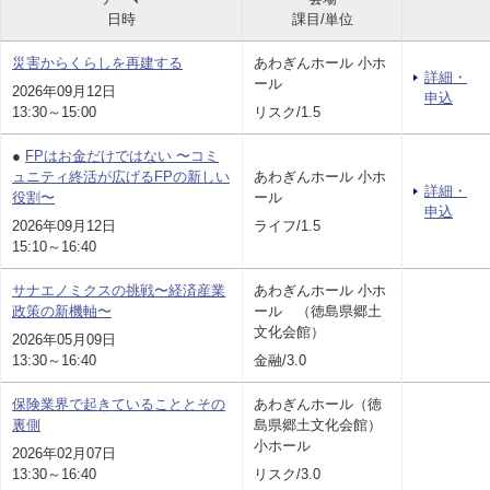
日時
課目/単位
災害からくらしを再建する
あわぎんホール 小ホ
詳細・
ール
2026年09月12日
申込
13:30～15:00
リスク/1.5
●
FPはお金だけではない 〜コミ
ュニティ終活が広げるFPの新しい
あわぎんホール 小ホ
詳細・
役割〜
ール
申込
2026年09月12日
ライフ/1.5
15:10～16:40
サナエノミクスの挑戦〜経済産業
あわぎんホール 小ホ
政策の新機軸〜
ール （徳島県郷土
文化会館）
2026年05月09日
13:30～16:40
金融/3.0
保険業界で起きていることとその
あわぎんホール（徳
裏側
島県郷土文化会館）
小ホール
2026年02月07日
13:30～16:40
リスク/3.0