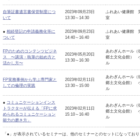
自筆証書遺言書保管制度につ
2023年09月23日
ふれあい健康館 
いて
13:30～14:30
室
●
相続登記の申請義務化等に
2023年09月23日
ふれあい健康館 
ついて
14:40～16:40
室
FPのためのコンテンツビジネ
あわぎんホール（
2023年05月20日
ス 〜講演・執筆の始め方と
郷土文化会館） 
13:30～16:30
活かし方〜
ル
あわぎんホール（
FP実務事例から学ぶ専門家と
2023年02月11日
郷土文化会館） 
しての倫理の実践
13:30～15:00
ル
●
コミュニケーションインス
あわぎんホール（
トラクターが伝える「FPに求
2023年02月11日
郷土文化会館） 
められるコミュニケーション
15:10～16:40
ル
能力の磨き方」
「●」が表示されているセミナーは、他のセミナーとのセットになっており