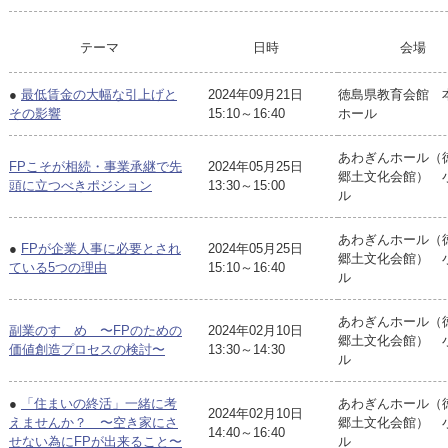
テーマ
日時
会場
●
最低賃金の大幅な引上げと
2024年09月21日
徳島県教育会館 
その影響
15:10～16:40
ホール
あわぎんホール（
FPこそが相続・事業承継で先
2024年05月25日
郷土文化会館） 
頭に立つべきポジション
13:30～15:00
ル
あわぎんホール（
●
FPが企業人事に必要とされ
2024年05月25日
郷土文化会館） 
ている5つの理由
15:10～16:40
ル
あわぎんホール（
副業のすゝめ 〜FPのための
2024年02月10日
郷土文化会館） 
価値創造プロセスの検討〜
13:30～14:30
ル
●
「住まいの終活」一緒に考
あわぎんホール（
2024年02月10日
えませんか？ 〜空き家にさ
郷土文化会館） 
14:40～16:40
せない為にFPが出来ること〜
ル