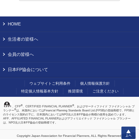
HOME
生活者の皆様へ
会員の皆様へ
日本FP協会について
ウェブサイトご利用条件
個人情報保護方針
特定個人情報基本方針
推奨環境
ご注意ください
®
®
、CFP
、CERTIFIED FINANCIAL PLANNER
、およびサーティファイド ファイナンシャル プ
®
ランナー
は、米国外においてはFinancial Planning Standards Board Ltd.(FPSB)の登録商標で、FPSBと
のライセンス契約の下に、日本国内においてはNPO法人日本FP協会が商標の使用を認めています。
AFP、AFFILIATED FINANCIAL PLANNERおよびアフィリエイテッド ファイナンシャル プランナー
は、NPO法人日本FP協会の登録商標です。
上へ
Copyright Japan Association for Financial Planners,
ALL Rights Reserved.