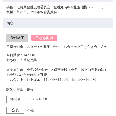
共催：滋賀県金融広報委員会、金融経済教育推進機構（J-FLEC)
後援：草津市、草津市教育委員会
内容
子ども向け
受付終了
目指せお金マスター！〜親子で学ぶ、お金との上手な付き合い方〜
当日受付：14：00〜
持ち物 ：筆記用具
※参加対象：小学校3〜6年生と保護者様（小学生以上の兄弟姉妹も
お申込みいただければ可能）
【お金にまつわる展示】14：00〜14：30 15：50〜16：20
講師：吉田 範香
時間帯
14:00～16:20
定員
25組