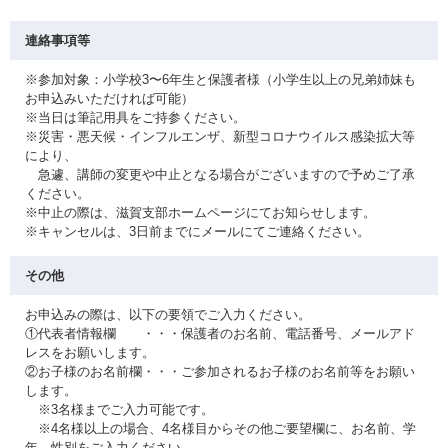
連絡事項等
※参加対象：小学校3〜6年生と保護者様（小学生以上の兄弟姉妹も
お申込みいただければ可能）
※当日は筆記用具をご持参ください。
※災害・悪天候・インフルエンザ、新型コロナウイルス感染拡大等
により、
急遽、講師の変更や中止となる場合がございますので予めご了承
ください。
※中止の際は、滋賀支部ホームページにてお知らせします。
※キャンセルは、3日前までにメールにてご連絡ください。
その他
お申込みの際は、以下の要領でご入力ください。
①代表者情報欄 ・・・保護者のお名前、電話番号、メールアド
レスをお願いします。
②お子様のお名前欄・・・ご参加されるお子様のお名前等をお願い
します。
※3名様までご入力可能です。
※4名様以上の場合、4名様目からその他ご要望欄に、お名前、学
年、性別をご入力ください。