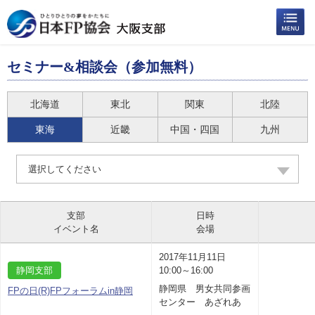
セミナー&相談会（参加無料）
北海道
東北
関東
北陸
東海
近畿
中国・四国
九州
選択してください
支部
日時
イベント名
会場
2017年11月11日
静岡支部
10:00～16:00
静岡県 男女共同参画
FPの日(R)FPフォーラムin静岡
センター あざれあ