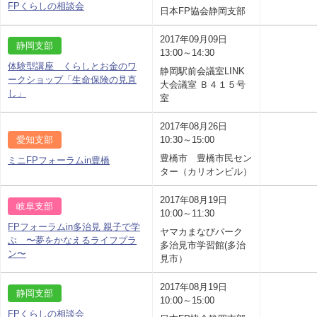
FPくらしの相談会
日本FP協会静岡支部
2017年09月09日
静岡支部
13:00～14:30
体験型講座 くらしとお金のワ
静岡駅前会議室LINK
ークショップ「生命保険の見直
大会議室 Ｂ４１５号
し」
室
2017年08月26日
愛知支部
10:30～15:00
豊橋市 豊橋市民セン
ミニFPフォーラムin豊橋
ター（カリオンビル）
2017年08月19日
岐阜支部
10:00～11:30
FPフォーラムin多治見 親子で学
ヤマカまなびパーク
ぶ 〜夢をかなえるライフプラ
多治見市学習館(多治
ン〜
見市）
2017年08月19日
静岡支部
10:00～15:00
FPくらしの相談会