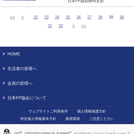
日本FP協会静岡支部
<<
<
22
23
24
25
26
27
28
29
30
31
32
>
>>
HOME
生活者の皆様へ
会員の皆様へ
日本FP協会について
ウェブサイトご利用条件
個人情報保護方針
特定個人情報基本方針
推奨環境
ご注意ください
®
®
、CFP
、CERTIFIED FINANCIAL PLANNER
、およびサーティファイド ファイナンシャル プ