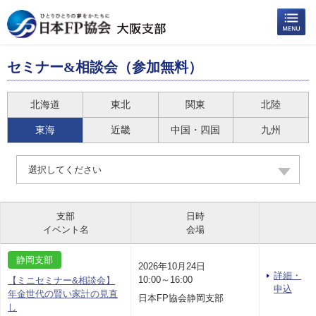
セミナー&相談会（参加無料）
北海道
東北
関東
北陸
東海
近畿
中国・四国
九州
選択してください
支部
日時
イベント名
会場
静岡支部
2026年10月24日
詳細・
10:00～16:00
【ミニセミナー&相談会】
申込
年金世代の賢い家計の見直
日本FP協会静岡支部
し