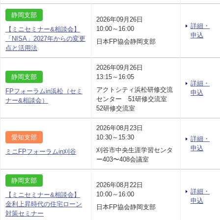
静岡支部
2026年09月26日
詳細・
10:00～16:00
【ミニセミナー&相談会】
申込
「NISA」2027年からの変更
日本FP協会静岡支部
点と活用法
2026年09月26日
静岡支部
13:15～16:05
詳細・
アクトシティ浜松研修交流
FPフォーラムin浜松（セミ
申込
センター 51研修交流室
ナー&相談会）
52研修交流室
2026年08月23日
愛知支部
10:30～15:30
詳細・
申込
刈谷市中央生涯学習センタ
ミニFPフォーラムin刈谷
ー403〜408会議室
静岡支部
2026年08月22日
詳細・
10:00～16:00
【ミニセミナー&相談会】
申込
金利上昇時代の住宅ローン
日本FP協会静岡支部
対策セミナー