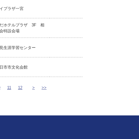
イプラザ一宮
だホテルプラザ 3F 相
会特設会場
見生涯学習センター
日市市文化会館
0
11
12
>
>>