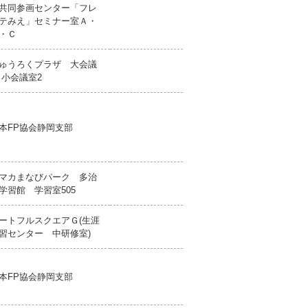
共同参画センター「フレ
テみえ」セミナー室Ａ・
・Ｃ
ゅうろくプラザ 大会議
 小会議室2
本FP協会静岡支部
マカまなびパーク 多治
学習館 学習室505
ートフルスクエアＧ(生涯
習センター 中研修室)
本FP協会静岡支部