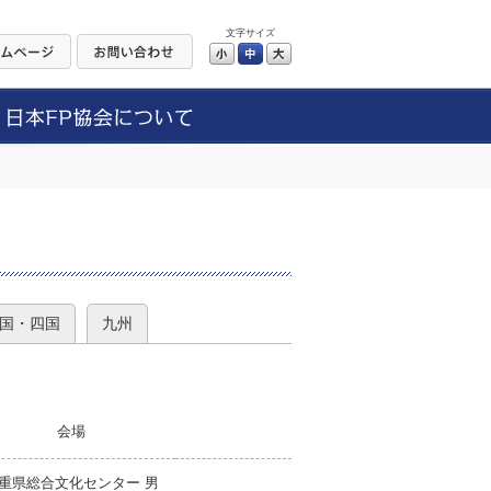
文字サイズ
小
中
大
）
国・四国
九州
会場
重県総合文化センター 男