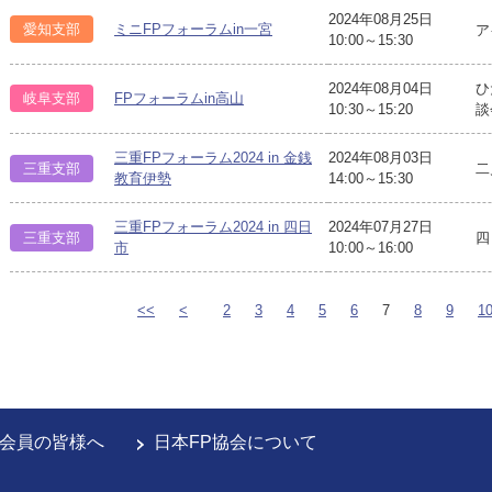
2024年08月25日
愛知支部
ミニFPフォーラムin一宮
ア
10:00～15:30
2024年08月04日
ひ
岐阜支部
FPフォーラムin高山
10:30～15:20
談
三重FPフォーラム2024 in 金銭
2024年08月03日
三重支部
二
教育伊勢
14:00～15:30
三重FPフォーラム2024 in 四日
2024年07月27日
三重支部
四
市
10:00～16:00
<<
<
2
3
4
5
6
7
8
9
1
会員の皆様へ
日本FP協会について