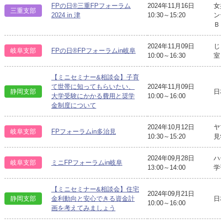
FPの日®三重FPフォーラム
2024年11月16日
女
三重支部
2024 in 津
10:30～15:20
ン
Ｂ
2024年11月09日
じ
岐阜支部
FPの日®FPフォーラムin岐阜
10:00～16:30
室
【ミニセミナー&相談会】子育
て世帯に知ってもらいたい、
2024年11月09日
静岡支部
日
大学受験にかかる費用と奨学
10:00～16:00
金制度について
2024年10月12日
ヤ
岐阜支部
FPフォーラムin多治見
10:30～15:20
見
2024年09月28日
ハ
岐阜支部
ミニFPフォーラムin岐阜
13:00～14:00
学
【ミニセミナー&相談会】住宅
2024年09月21日
日
静岡支部
金利動向と安心できる資金計
10:00～16:00
画を考えてみましょう