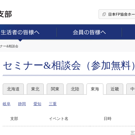
ミナー&相談会
セミナー&相談会（参加無料
北海道
東北
関東
北陸
東海
近畿
中
岐阜
静岡
愛知
三重
支部
イベント名
日時
三