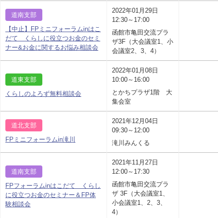
2022年01月29日
道南支部
12:30～17:00
【中止】FPミニフォーラムinはこ
函館市亀田交流プラ
だて くらしに役立つお金のセミ
ザ3F（大会議室1、小
ナー&お金に関するお悩み相談会
会議室2、3、4）
2022年01月08日
道東支部
10:00～16:00
とかちプラザ1階 大
くらしのよろず無料相談会
集会室
2021年12月04日
道北支部
09:30～12:00
FPミニフォーラムin滝川
滝川みんくる
2021年11月27日
道南支部
12:00～17:30
函館市亀田交流プラ
FPフォーラムinはこだて くらし
ザ 3F（大会議室1、
に役立つお金のセミナー＆FP体
小会議室1、2、3、
験相談会
4）