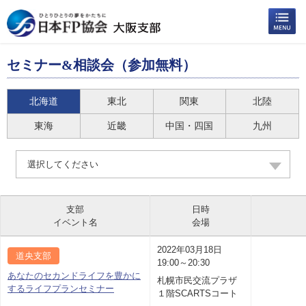
セミナー&相談会（参加無料）
北海道
東北
関東
北陸
東海
近畿
中国・四国
九州
選択してください
支部
日時
イベント名
会場
2022年03月18日
道央支部
19:00～20:30
あなたのセカンドライフを豊かに
札幌市民交流プラザ
するライフプランセミナー
１階SCARTSコート