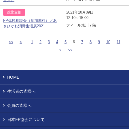
道北支部
2021年10月09日
12:10～15:00
FP体験相談会（参加無料）／あ
フィール旭川７階
さひかわ消費生活展2021
<<
<
1
2
3
4
5
6
7
8
9
10
11
>
>>
HOME
生活者の皆様へ
会員の皆様へ
日本FP協会について