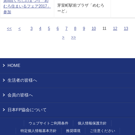
第8回くらしのまつり「め
芽室町駅前プラザ「めむろ
むろ住まいるフェア2017」
ーど」
参加
<<
<
3
4
5
6
7
8
9
10
11
12
13
>
>>
HOME
生活者の皆様へ
会員の皆様へ
日本FP協会について
ウェブサイトご利用条件
個人情報保護方針
特定個人情報基本方針
推奨環境
ご注意ください