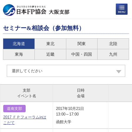
セミナー&相談会（参加無料）
北海道
東北
関東
北陸
東海
近畿
中国・四国
九州
選択してください
支部
日時
イベント名
会場
道南支部
2017年10月21日
13:00～17:00
2017 ＦＰフォーラムinは
函館大学
こだて