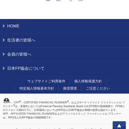
HOME
生活者の皆様へ
会員の皆様へ
日本FP協会について
ウェブサイトご利用条件
個人情報保護方針
特定個人情報基本方針
推奨環境
ご注意ください
®
®
、CFP
、CERTIFIED FINANCIAL PLANNER
、およびサーティファイド ファイナンシャル プ
®
ランナー
は、米国外においてはFinancial Planning Standards Board Ltd.(FPSB)の登録商標で、FPSBと
のライセンス契約の下に、日本国内においてはNPO法人日本FP協会が商標の使用を認めています。
AFP、AFFILIATED FINANCIAL PLANNERおよびアフィリエイテッド ファイナンシャル プランナー
は、NPO法人日本FP協会の登録商標です。
上へ