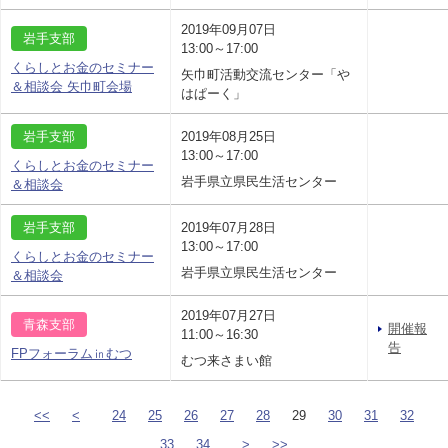
2019年09月07日
岩手支部
13:00～17:00
くらしとお金のセミナー
矢巾町活動交流センター「や
＆相談会 矢巾町会場
はぱーく」
岩手支部
2019年08月25日
13:00～17:00
くらしとお金のセミナー
岩手県立県民生活センター
＆相談会
岩手支部
2019年07月28日
13:00～17:00
くらしとお金のセミナー
岩手県立県民生活センター
＆相談会
2019年07月27日
青森支部
開催報
11:00～16:30
告
FPフォーラム㏌むつ
むつ来さまい館
<<
<
24
25
26
27
28
29
30
31
32
33
34
>
>>