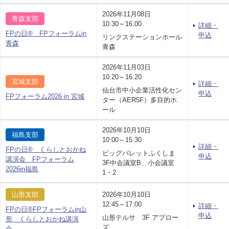
2026年11月08日
青森支部
10:30～16:00
詳細・
FPの日® FPフォーラムin
申込
リンクステーションホール
青森
青森
2026年11月03日
10:20～16:20
宮城支部
詳細・
仙台市中小企業活性化セン
申込
FPフォーラム2026 in 宮城
ター（AER5F）多目的ホ
ール
2026年10月10日
福島支部
10:00～15:30
詳細・
FPの日® くらしとおかね
ビッグパレットふくしま
申込
講演会 FPフォーラム
3F中会議室B、小会議室
2026in福島
1・2
山形支部
2026年10月10日
12:45～17:00
詳細・
FPの日®FPフォーラムin山
申込
山形テルサ 3F アプロー
形 くらしとおかね講演
ズ
会