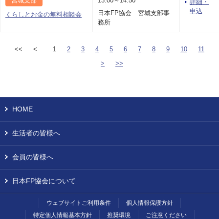
宮城支部
13:00～14:50
詳細・
申込
日本FP協会 宮城支部事
くらしとお金の無料相談会
務所
<<
<
1
2
3
4
5
6
7
8
9
10
11
>
>>
HOME
生活者の皆様へ
会員の皆様へ
日本FP協会について
ウェブサイトご利用条件
個人情報保護方針
特定個人情報基本方針
推奨環境
ご注意ください