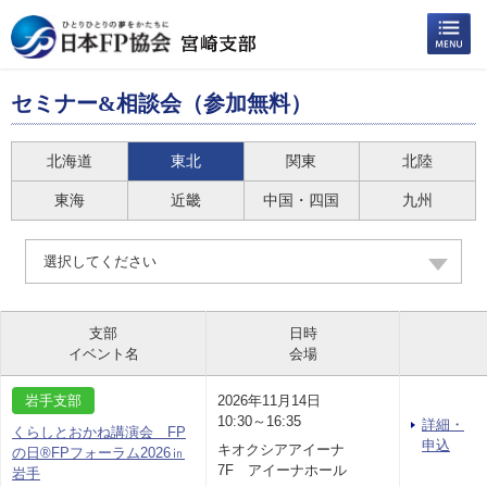
セミナー&相談会（参加無料）
北海道
東北
関東
北陸
東海
近畿
中国・四国
九州
選択してください
支部
日時
イベント名
会場
岩手支部
2026年11月14日
10:30～16:35
詳細・
くらしとおかね講演会 FP
申込
キオクシアアイーナ
の日®FPフォーラム2026㏌
7F アイーナホール
岩手