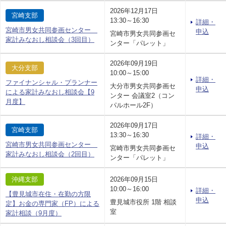
2026年12月17日
宮崎支部
13:30～16:30
詳細・
宮崎市男女共同参画センター
申込
宮崎市男女共同参画セ
家計みなおし相談会（3回目）
ンター「パレット」
2026年09月19日
大分支部
10:00～15:00
詳細・
ファイナンシャル・プランナー
大分市男女共同参画セ
申込
による家計みなおし相談会【9
ンター 会議室2（コン
月度】
パルホール2F）
2026年09月17日
宮崎支部
13:30～16:30
詳細・
宮崎市男女共同参画センター
申込
宮崎市男女共同参画セ
家計みなおし相談会（2回目）
ンター「パレット」
沖縄支部
2026年09月15日
10:00～16:00
詳細・
【豊見城市在住・在勤の方限
申込
豊見城市役所 1階 相談
定】お金の専門家（FP）による
室
家計相談（9月度）