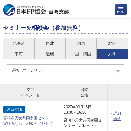
セミナー&相談会（参加無料）
北海道
東北
関東
北陸
東海
近畿
中国・四国
九州
選択してください
支部
日時
イベント名
会場
2027年03月18日
宮崎支部
13:30～16:30
詳細・
宮崎市男女共同参画センター
申込
宮崎市男女共同参画セ
家計みなおし相談会（4回目）
ンター「パレット」