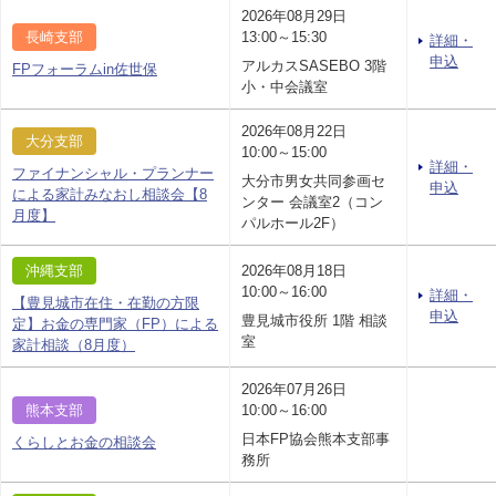
2026年08月29日
長崎支部
13:00～15:30
詳細・
申込
アルカスSASEBO 3階
FPフォーラムin佐世保
小・中会議室
2026年08月22日
大分支部
10:00～15:00
詳細・
ファイナンシャル・プランナー
大分市男女共同参画セ
申込
による家計みなおし相談会【8
ンター 会議室2（コン
月度】
パルホール2F）
沖縄支部
2026年08月18日
10:00～16:00
詳細・
【豊見城市在住・在勤の方限
申込
豊見城市役所 1階 相談
定】お金の専門家（FP）による
室
家計相談（8月度）
2026年07月26日
熊本支部
10:00～16:00
日本FP協会熊本支部事
くらしとお金の相談会
務所