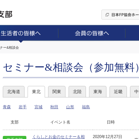
ミナー&相談会
セミナー&相談会（参加無料
北海道
東北
関東
北陸
東海
近畿
中
青森
岩手
宮城
秋田
山形
福島
支部
イベント名
日時
くらしとお金のセミナー＆相
2020年12月27日