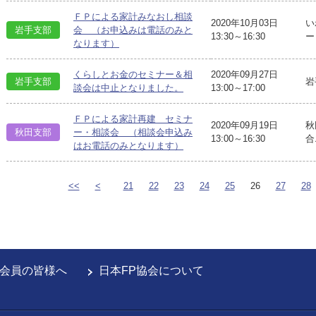
ＦＰによる家計みなおし相談
2020年10月03日
い
岩手支部
会 （お申込みは電話のみと
13:30～16:30
ー
なります）
くらしとお金のセミナー＆相
2020年09月27日
岩手支部
岩
談会は中止となりました。
13:00～17:00
ＦＰによる家計再建 セミナ
2020年09月19日
秋
秋田支部
ー・相談会 （相談会申込み
13:00～16:30
合
はお電話のみとなります）
<<
<
21
22
23
24
25
26
27
28
会員の皆様へ
日本FP協会について