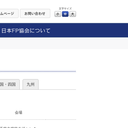
文字サイズ
小
中
大
）
国・四国
九州
会場