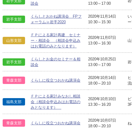
岩手支部
岩
談会
13:00～17:00
くらしとおかね講演会 FPフ
2020年11月14日
い
岩手支部
ォーラム㏌岩手2020
10:30～15:30
ー
ＦＰによる家計再建 セミナ
2020年11月07日
山
山形支部
ー・相談会 （相談会申込み
13:00～16:30
はお電話のみとなります）
くらしとお金のセミナー＆相
2020年10月25日
岩手支部
岩
談会
13:00～17:00
2020年10月14日
ヒ
青森支部
くらしに役立つおかね講演会
18:00～20:10
流
ＦＰによる家計みなおし相談
2020年10月10日
ビ
福島支部
会（相談会申込みはお電話の
13:30～16:20
3
みとなります）
2020年10月07日
青森支部
くらしに役立つおかね講演会
ね
18:00～20:10