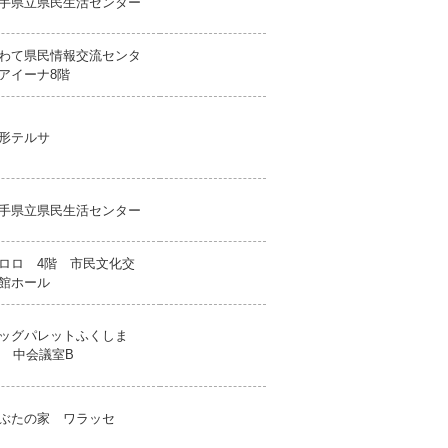
手県立県民生活センター
わて県民情報交流センタ
アイーナ8階
形テルサ
手県立県民生活センター
ロロ 4階 市民文化交
館ホール
ッグパレットふくしま
F 中会議室B
ぶたの家 ワラッセ