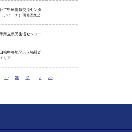
わて県民情報交流センタ
（アイーナ）研修室812
手県立県民生活センター
田県中央地区老人福祉総
エリア
29
30
31
>
>>