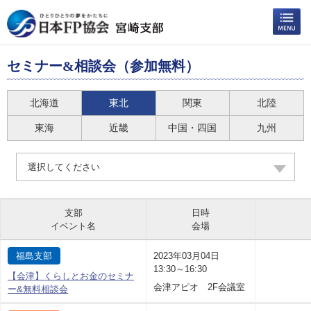
セミナー&相談会（参加無料）
北海道
東北
関東
北陸
東海
近畿
中国・四国
九州
選択してください
支部
日時
イベント名
会場
福島支部
2023年03月04日
13:30～16:30
【会津】くらしとお金のセミナ
会津アピオ 2F会議室
ー&無料相談会