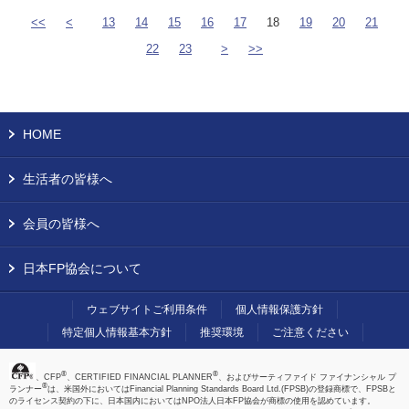
<<
<
13
14
15
16
17
18
19
20
21
22
23
>
>>
HOME
生活者の皆様へ
会員の皆様へ
日本FP協会について
ウェブサイトご利用条件
個人情報保護方針
特定個人情報基本方針
推奨環境
ご注意ください
®
®
、CFP
、CERTIFIED FINANCIAL PLANNER
、およびサーティファイド ファイナンシャル プ
®
ランナー
は、米国外においてはFinancial Planning Standards Board Ltd.(FPSB)の登録商標で、FPSBと
のライセンス契約の下に、日本国内においてはNPO法人日本FP協会が商標の使用を認めています。