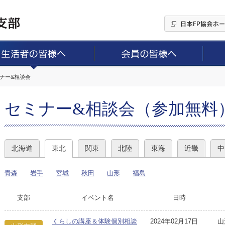
ミナー&相談会
セミナー&相談会（参加無料
北海道
東北
関東
北陸
東海
近畿
中
青森
岩手
宮城
秋田
山形
福島
支部
イベント名
日時
くらしの講座＆体験個別相談
2024年02月17日
山