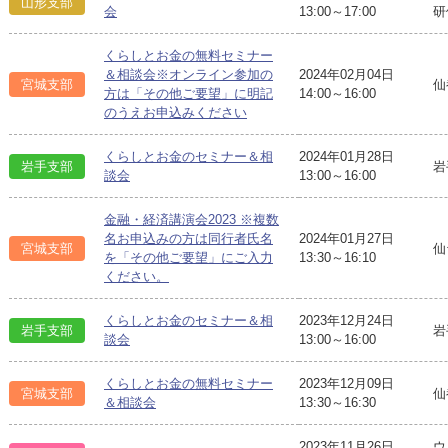
山形支部
会
13:00～17:00
研
くらしとお金の無料セミナー
＆相談会※オンライン参加の
2024年02月04日
宮城支部
仙
方は「その他ご要望」に明記
14:00～16:00
のうえお申込みください
くらしとお金のセミナー＆相
2024年01月28日
岩手支部
岩
談会
13:00～16:00
金融・経済講演会2023 ※複数
名お申込みの方は同行者氏名
2024年01月27日
宮城支部
仙
を「その他ご要望」にご入力
13:30～16:10
ください。
くらしとお金のセミナー＆相
2023年12月24日
岩手支部
岩
談会
13:00～16:00
くらしとお金の無料セミナー
2023年12月09日
宮城支部
仙
＆相談会
13:30～16:30
2023年11月26日
ウ