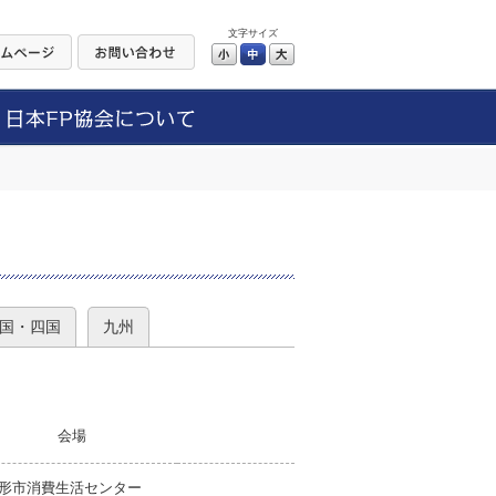
文字サイズ
小
中
大
）
国・四国
九州
会場
形市消費生活センター