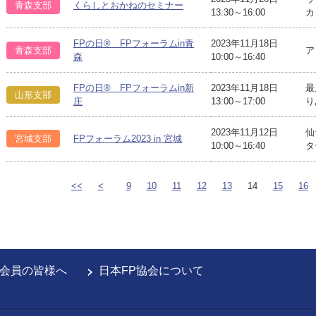
青森支部
くらしとおかねのセミナー
13:30～16:00
カ
FPの日® FPフォーラムin青
2023年11月18日
青森支部
ア
森
10:00～16:40
FPの日® FPフォーラムin新
2023年11月18日
最
山形支部
庄
13:00～17:00
り
2023年11月12日
仙
宮城支部
FPフォーラム2023 in 宮城
10:00～16:40
タ
<<
<
9
10
11
12
13
14
15
16
会員の皆様へ
日本FP協会について