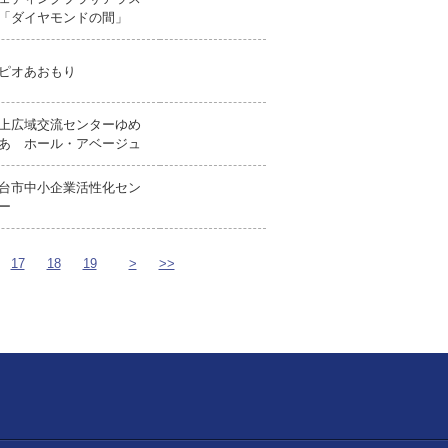
「ダイヤモンドの間」
ピオあおもり
上広域交流センターゆめ
あ ホール・アベージュ
台市中小企業活性化セン
ー
17
18
19
>
>>