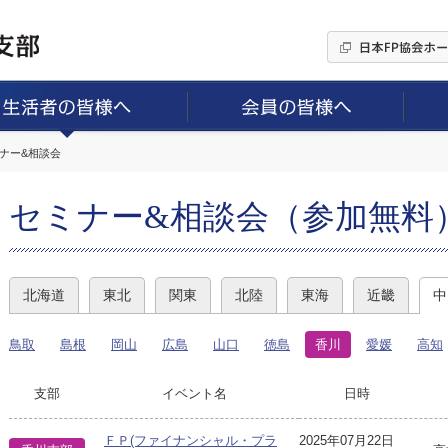
ミナー&相談会
セミナー&相談会（参加無料
北海道
東北
関東
北陸
東海
近畿
中
鳥取
島根
岡山
広島
山口
徳島
香川
愛媛
高知
支部
イベント名
日時
ＦＰ(ファイナンシャル・プラ
2025年07月22日