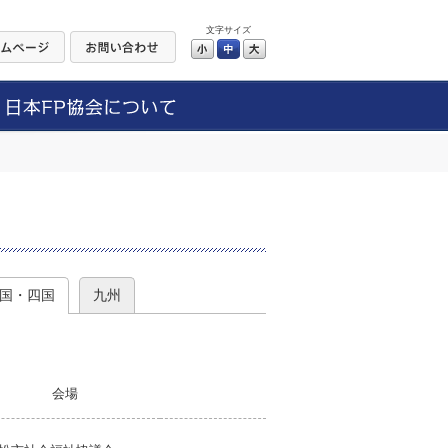
文字サイズ
小
中
大
）
国・四国
九州
会場