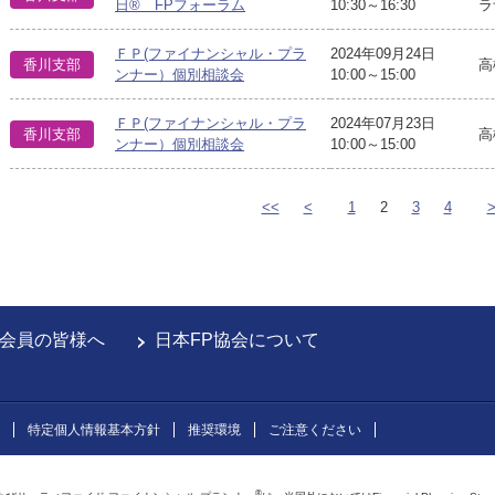
日® FPフォーラム
10:30～16:30
ラ
ＦＰ(ファイナンシャル・プラ
2024年09月24日
香川支部
高
ンナー）個別相談会
10:00～15:00
ＦＰ(ファイナンシャル・プラ
2024年07月23日
香川支部
高
ンナー）個別相談会
10:00～15:00
<<
<
1
2
3
4
会員の皆様へ
日本FP協会について
特定個人情報基本方針
推奨環境
ご注意ください
®