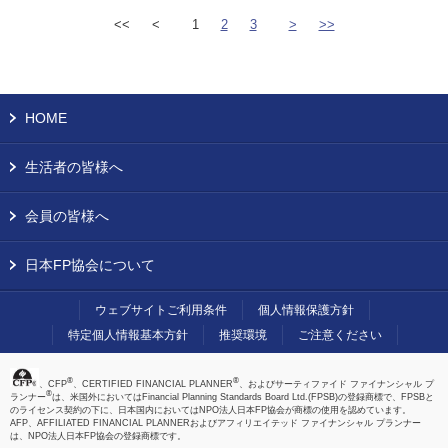
<<
<
1
2
3
>
>>
HOME
生活者の皆様へ
会員の皆様へ
日本FP協会について
ウェブサイトご利用条件
個人情報保護方針
特定個人情報基本方針
推奨環境
ご注意ください
®
®
、CFP
、CERTIFIED FINANCIAL PLANNER
、およびサーティファイド ファイナンシャル プ
®
ランナー
は、米国外においてはFinancial Planning Standards Board Ltd.(FPSB)の登録商標で、FPSBと
のライセンス契約の下に、日本国内においてはNPO法人日本FP協会が商標の使用を認めています。
AFP、AFFILIATED FINANCIAL PLANNERおよびアフィリエイテッド ファイナンシャル プランナー
は、NPO法人日本FP協会の登録商標です。