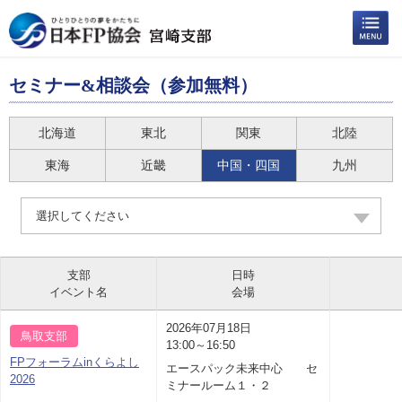
セミナー&相談会（参加無料）
北海道
東北
関東
北陸
東海
近畿
中国・四国
九州
選択してください
支部
日時
イベント名
会場
2026年07月18日
鳥取支部
13:00～16:50
FPフォーラムinくらよし
エースパック未来中心 セ
2026
ミナールーム１・２