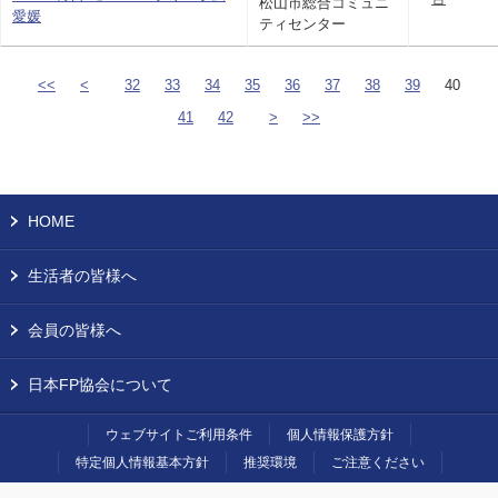
松山市総合コミュニ
愛媛
ティセンター
<<
<
32
33
34
35
36
37
38
39
40
41
42
>
>>
HOME
生活者の皆様へ
会員の皆様へ
日本FP協会について
ウェブサイトご利用条件
個人情報保護方針
特定個人情報基本方針
推奨環境
ご注意ください