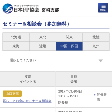
セミナー&相談会（参加無料）
北海道
東北
関東
北陸
東海
近畿
中国・四国
九州
選択してください
支部
日時
イベント名
会場
2017年03月04日
山口支部
開催報
13:30～15:30
告
暮らしとお金のセミナー＆相談会
防長苑