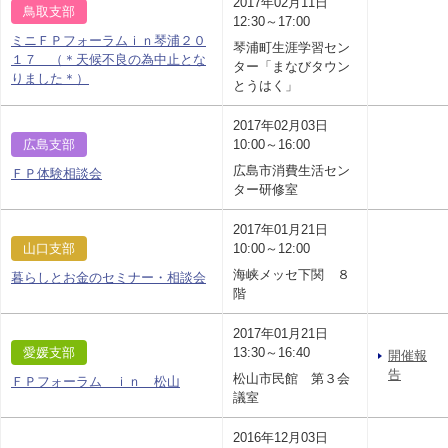
2017年02月11日
鳥取支部
12:30～17:00
ミニＦＰフォーラムｉｎ琴浦２０
琴浦町生涯学習セン
１７ （＊天候不良の為中止とな
ター「まなびタウン
りました＊）
とうはく」
2017年02月03日
広島支部
10:00～16:00
広島市消費生活セン
ＦＰ体験相談会
ター研修室
2017年01月21日
山口支部
10:00～12:00
海峡メッセ下関 ８
暮らしとお金のセミナー・相談会
階
2017年01月21日
愛媛支部
13:30～16:40
開催報
告
松山市民館 第３会
ＦＰフォーラム ｉｎ 松山
議室
2016年12月03日