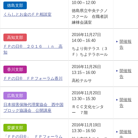
10:00～12:00
徳島支部
徳島県立中央テクノ
くらしとお金のＦＰ相談室
スクール 在職者訓
練棟会議室
2016年11月27日
高知支部
14:00～16:40
開催報
ＦＰの日® ２０１６ ｉｎ 高
告
ちより街テラス（３
知
Ｆ）ちよテラホール
2016年11月26日
香川支部
開催報
13:15～16:00
告
ＦＰの日® ＦＰフォーラム香川
高松テルサ
2016年11月20日
広島支部
13:30～15:30
開催報
日本損害保険代理業協会 西中国
告
ＲＣＣ文化センタ
ブロック協議会 公開講座
ー ７階
2016年11月19日
愛媛支部
13:30～16:50
開催報
「ＦＰの日®」 ＦＰフォーラム
告