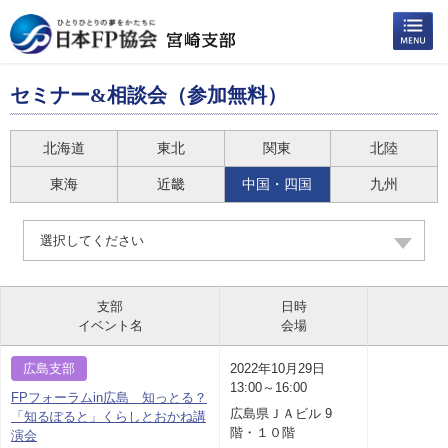
セミナー&相談会（参加無料）
北海道
東北
関東
北陸
東海
近畿
中国・四国
九州
選択してください
支部
日時
イベント名
会場
広島支部
2022年10月29日
13:00～16:00
FPフォーラムin広島 知っとる？
広島県ＪＡビル 9
「知るぽると」くらしとおかね講
階・１０階
演会