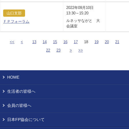
2022年09月10日
山口支部
13:30～15:20
ルネッサながと 大
ＦＰフォーラム
会議室
<<
<
13
14
15
16
17
18
19
20
21
22
23
>
>>
HOME
生活者の皆様へ
会員の皆様へ
日本FP協会について