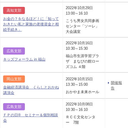
2022年10月29日
高知支部
13:00～16:10
お金の？をなるほど！に「知って
こうち男女共同参画
おきたい私と家族の老後資金と相
センター「ソーレ」
続手続き」
大会議室
2022年10月16日
10:30～15:30
広島支部
福山市生涯学習プラ
キッズフォーラム in 福山
ザ まなびの館ロー
ズコム ４階
岡山支部
2022年10月15日
開催報
13:30～15:00
金融経済講演会 くらしとおかね
告
おかやま未来ホール
講演会
2022年10月08日
広島支部
10:30～16:10
ＦＰの日® セミナー＆個別相談
ＲＣＣ文化センタ
会
ー 7階