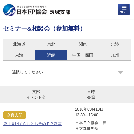
セミナー&相談会（参加無料）
北海道
東北
関東
北陸
東海
近畿
中国・四国
九州
選択してください
支部
日時
イベント名
会場
2018年03月10日
奈良支部
13:30～15:00
日本ＦＰ協会 奈
第１０回くらしとお金のＦＰ教室
良支部事務所