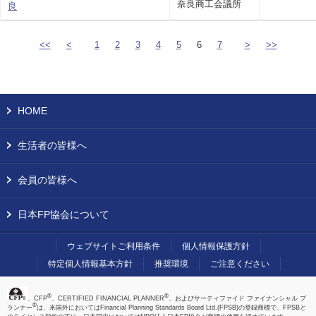
奈良商工会議所
良
<<
<
1
2
3
4
5
6
7
>
>>
HOME
生活者の皆様へ
会員の皆様へ
日本FP協会について
ウェブサイトご利用条件
個人情報保護方針
特定個人情報基本方針
推奨環境
ご注意ください
®
®
、CFP
、CERTIFIED FINANCIAL PLANNER
、およびサーティファイド ファイナンシャル プ
®
ランナー
は、米国外においてはFinancial Planning Standards Board Ltd.(FPSB)の登録商標で、FPSBと