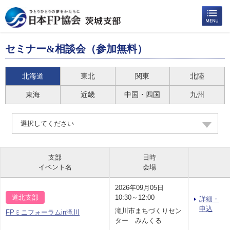
セミナー&相談会（参加無料）
北海道
東北
関東
北陸
東海
近畿
中国・四国
九州
選択してください
支部
日時
イベント名
会場
2026年09月05日
道北支部
10:30～12:00
詳細・
申込
滝川市まちづくりセン
FPミニフォーラムin滝川
ター みんくる