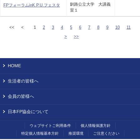
釧路公立大学 大講義
FPフォーラムinK.P.U.フェスタ
室１
<<
<
1
2
3
4
5
6
7
8
9
10
11
>
>>
HOME
生活者の皆様へ
会員の皆様へ
日本FP協会について
ウェブサイトご利用条件
個人情報保護方針
特定個人情報基本方針
推奨環境
ご注意ください