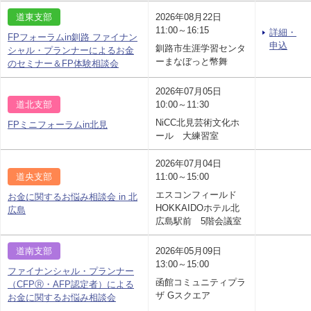
道東支部
2026年08月22日
11:00～16:15
詳細・
FPフォーラムin釧路 ファイナン
申込
釧路市生涯学習センタ
シャル・プランナーによるお金
ーまなぼっと幣舞
のセミナー＆FP体験相談会
2026年07月05日
道北支部
10:00～11:30
NiCC北見芸術文化ホ
FPミニフォーラムin北見
ール 大練習室
2026年07月04日
道央支部
11:00～15:00
エスコンフィールド
お金に関するお悩み相談会 in 北
HOKKAIDOホテル北
広島
広島駅前 5階会議室
道南支部
2026年05月09日
13:00～15:00
ファイナンシャル・プランナー
函館コミュニティプラ
（CFPⓇ・AFP認定者）による
ザ Gスクエア
お金に関するお悩み相談会