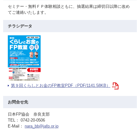
セミナー・無料ＦＰ体験相談ともに、抽選結果は締切日以降に改め
てご連絡いたします。
チラシデータ
第９回くらしとお金のFP教室PDF（PDF/1141.58KB）
お問合せ先
日本FP協会 奈良支部
TEL： 0742-20-0506
E-Mail：
nara_bb@jafp.or.jp