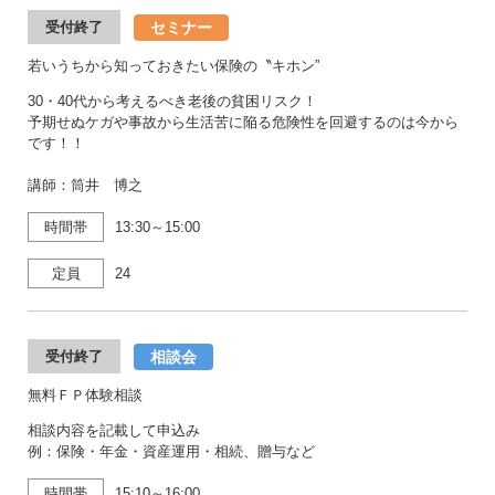
セミナー
受付終了
若いうちから知っておきたい保険の〝キホン”
30・40代から考えるべき老後の貧困リスク！
予期せぬケガや事故から生活苦に陥る危険性を回避するのは今から
です！！
講師：筒井 博之
時間帯
13:30～15:00
定員
24
相談会
受付終了
無料ＦＰ体験相談
相談内容を記載して申込み
例：保険・年金・資産運用・相続、贈与など
時間帯
15:10～16:00